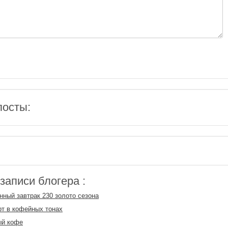
посты:
аписи блогера :
нный завтрак 230 золото сезона
т в кофейных тонах
ый кофе