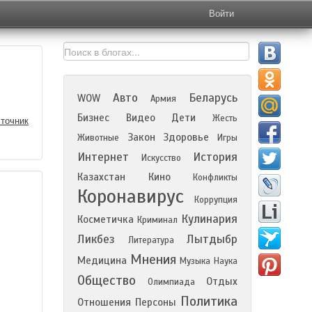
Войти
Авто
Беларусь
WOW
Армия
Бизнес
Видео
Дети
Жесть
точник
Закон
Здоровье
Животные
Игры
Интернет
История
Искусство
Казахстан
Кино
Конфликты
Коронавирус
Коррупция
Кулинария
Косметичка
Криминал
Ликбез
Лытдыбр
Литература
Мнения
Медицина
Музыка
Наука
Общество
Отдых
Олимпиада
Политика
Отношения
Персоны