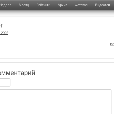
Неделя
Месяц
Рейтинги
Архив
Фототоп
Видеотоп
г
1.2025
Ис
омментарий