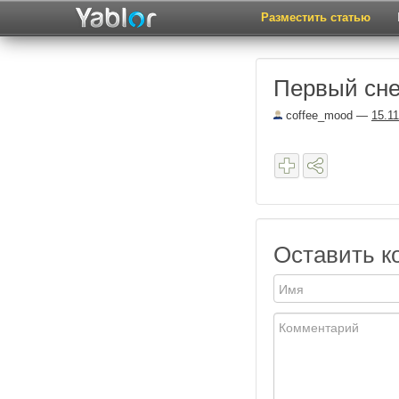
Разместить статью
Первый сне
coffee_mood
—
15.1
Оставить к