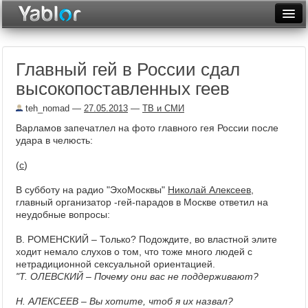
Разместить статью
Войти
Главный гей в России сдал
Неделя
высокопоставленных геев
Месяц
teh_nomad
—
27.05.2013
—
ТВ и СМИ
Рейтинги
Варламов запечатлел на фото главного гея России после
удара в челюсть:
Архив
(
с
)
Фототоп
В субботу на радио "ЭхоМосквы"
Николай Алексеев
,
главный организатор -гей-парадов в Москве ответил на
Видеотоп
неудобные вопросы:
В. РОМЕНСКИЙ – Только? Подождите, во властной элите
ходит немало слухов о том, что тоже много людей с
нетрадиционной сексуальной ориентацией.
"Т. ОЛЕВСКИЙ – Почему они вас не поддерживают?
Н. АЛЕКСЕЕВ – Вы хотите, чтоб я их назвал?