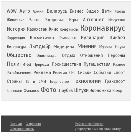
Авто
Беларусь
WOW
Бизнес
Видео
Дети
Армия
Жесть
Интернет
Закон
Здоровье
Животные
Игры
Искусство
Коронавирус
История
Казахстан
Кино
Конфликты
Кулинария
Ликбез
Косметичка
Коррупция
Криминал
Мнения
Лытдыбр
Медицина
Литература
Музыка
Наука
Общество
Отдых
Отношения
Персоны
Олимпиада
Политика
Происшествия
Путешествия
Природа
Разное
Реклама
Сиськи
События
Спорт
Разоблачения
Религия
СНГ
Технологии
Страны
Транспорт
ТВ и СМИ
Творчество
Фото
Штуки
Шоубиз
Экономика
Троллинг
Финансы
Юмор
Главная
О проекте
Рейтинг топ блогов
,
Обратная связь
упорядоченных по количеству