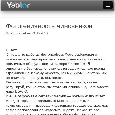
Разместить статью
Войти
Фотогеничность чиновников
Неделя
teh_nomad
—
23.05.2013
Месяц
Рейтинги
Цитата:
"Я когда–то работал фотографом. Фотографировал и
Архив
чиновников, и мероприятия всякие, была и студия своя с
приличным оборудованием, камерой и светом. Я
Фототоп
однозначно был средненьким фотографом, однако всегда
стремился к высокому качеству, как минимум. Но чтобы мы
Видеотоп
не снимали — получалось говно.
Вы меня простите за мат... но уже как не свети, как не
ретушируй, как не ставь ты этого чиновника — у него вместо
лица ЕБАЛО.
И еще открою вам секретик мелкий — большинство из тех
морд, которые попадались ко мне, капризничали,
комплексовали и требовали фотошопа гораздо больше, чем
самая разбалованная моделька. Я даже несколько раз
терял заказы, когда они видели себя на фотографии.