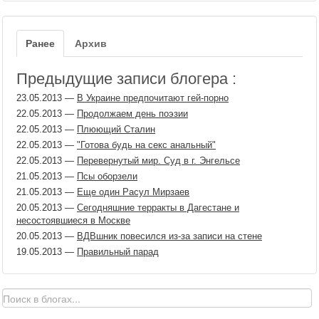
Ранее
Архив
Предыдущие записи блогера :
23.05.2013
—
В Украине предпочитают гей-порно
22.05.2013
—
Продолжаем день поэзии
22.05.2013
—
Плюющий Сталин
22.05.2013
—
"Готова будь на секс анальный"
22.05.2013
—
Перевернутый мир. Суд в г. Энгельсе
21.05.2013
—
Псы оборзели
21.05.2013
—
Еще один Расул Мирзаев
20.05.2013
—
Сегодняшние терракты в Дагестане и
несостоявшиеся в Москве
20.05.2013
—
ВДВшник повесился из-за записи на стене
19.05.2013
—
Правильный парад