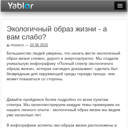
Разместить статью
Войти
Экологичный образ жизни - а
Неделя
вам слабо?
Месяц
moseco
—
10.06.2015
Рейтинги
Большинство людей уверены, что начать вести экологичный
образ жизни сложно, дорого и энергозатратно. Мы создали
Архив
уникальную инфографику «Полный спектр экологичного
образа жизни», которая наглядно доказывает: сделать быт
безвредным для окружающей среды гораздо проще, чем
Фототоп
может показаться со стороны.
Видеотоп
Давайте пройдемся более подробно по всем пунктам
спектра. Мы проиллюстрируем каждую темы примерами из
нашего личного опыта - экологичный образ жизни мы ведем
уже несколько лет.
В инфографике аспекты эко-образа жизни расположены в