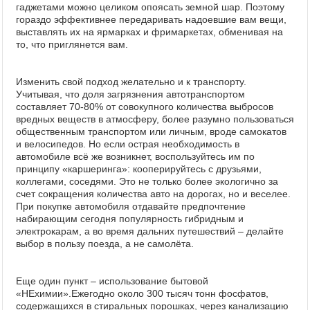
гаджетами можно целиком опоясать земной шар. Поэтому
гораздо эффективнее передаривать надоевшие вам вещи,
выставлять их на ярмарках и фримаркетах, обменивая на
то, что приглянется вам.
Изменить свой подход желательно и к транспорту.
Учитывая, что доля загрязнения автотранспортом
составляет 70-80% от совокупного количества выбросов
вредных веществ в атмосферу, более разумно пользоваться
общественным транспортом или личным, вроде самокатов
и велосипедов. Но если острая необходимость в
автомобиле всё же возникнет, воспользуйтесь им по
принципу «каршеринга»: кооперируйтесь с друзьями,
коллегами, соседями. Это не только более экологично за
счет сокращения количества авто на дорогах, но и веселее.
При покупке автомобиля отдавайте предпочтение
набирающим сегодня популярность гибридным и
электрокарам, а во время дальних путешествий – делайте
выбор в пользу поезда, а не самолёта.
Еще один пункт – использование бытовой
«НЕхимии».Ежегодно около 300 тысяч тонн фосфатов,
содержащихся в стиральных порошках, через канализацию