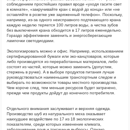
соблюдением простейших правил вроде «уходя гасите свет
в комнате», «закручивайте кран с водой до конца» или «не
оставляйте в розетке уже заряженный телефон». Поскольку,
например, из-за одного неисправного подтекающего крана
каждую неделю теряется 100 литров воды, а чистка зубов
без выключения крана обходится в 17 литров еженедельно.
Гораздо эффективнее заменить и энергосберегающие
лампочки светодиодами.
Экологизировать можно и офис. Например, использованием
сертифицированной бумаги или эко-канцтоваров, которые
либо производятся из переработанных материалов, либо
состоят из частей, которые можно заменить (допустим,
стержень в ручке). А в выборе продуктов питания лучше
руководствоваться наименьшим транспортным следом и
выбирать по возможности товары местного производства.
Чем короче след, тем меньше ресурсов будет затрачено,
прежде чем продукты дойдут до конечного потребителя.
Отдельного внимания заслуживает и верхняя одежда.
Производство шуб из натурального меха оказывает
наихудшее воздействие по 17 из 18 экологических
показателям, среди которых изменение климата,
заболачивание почв и токсичные выбросы. Однако