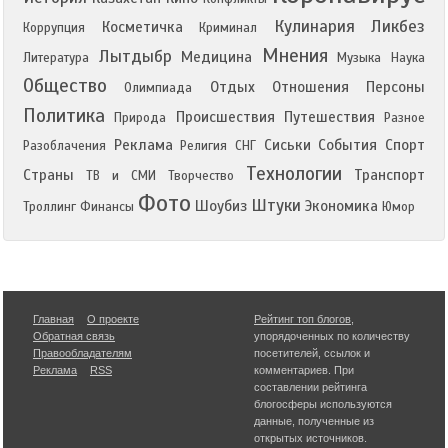
Кулинария
Ликбез
Косметичка
Коррупция
Криминал
Мнения
Лытдыбр
Медицина
Литература
Музыка
Наука
Общество
Отдых
Отношения
Персоны
Олимпиада
Политика
Происшествия
Путешествия
Природа
Разное
Реклама
Сиськи
События
Спорт
Разоблачения
Религия
СНГ
Технологии
Страны
Транспорт
ТВ и СМИ
Творчество
Фото
Штуки
Шоубиз
Экономика
Троллинг
Финансы
Юмор
Главная
О проекте
Рейтинг топ блогов
,
Обратная связь
упорядоченных по количеству
Правообладателям
посетителей, ссылок и
Реклама
RSS
комментариев. При
составлении рейтинга
блогосферы используются
данные, полученные из
открытых источников.