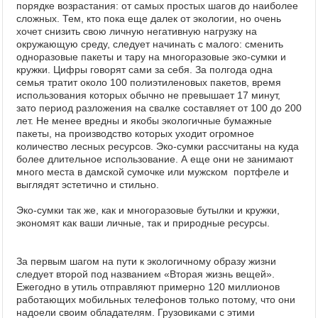
порядке возрастания: от самых простых шагов до наиболее
сложных. Тем, кто пока еще далек от экологии, но очень
хочет снизить свою личную негативную нагрузку на
окружающую среду, следует начинать с малого: сменить
одноразовые пакеты и тару на многоразовые эко-сумки и
кружки. Цифры говорят сами за себя. За полгода одна
семья тратит около 100 полиэтиленовых пакетов, время
использования которых обычно не превышает 17 минут,
зато период разложения на свалке составляет от 100 до 200
лет. Не менее вредны и якобы экологичные бумажные
пакеты, на производство которых уходит огромное
количество лесных ресурсов. Эко-сумки рассчитаны на куда
более длительное использование. А еще они не занимают
много места в дамской сумочке или мужском портфеле и
выглядят эстетично и стильно.
Эко-сумки так же, как и многоразовые бутылки и кружки,
экономят как ваши личные, так и природные ресурсы.
За первым шагом на пути к экологичному образу жизни
следует второй под названием «Вторая жизнь вещей».
Ежегодно в утиль отправляют примерно 120 миллионов
работающих мобильных телефонов только потому, что они
надоели своим обладателям. Грузовиками с этими