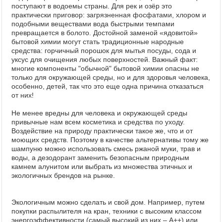
поступают в водоемы страны. Для рек и озёр это
практически приговор: загрязненная фосфатами, хлором и
подобными веществами вода быстрыми темпами
превращается в болото. Достойной заменой «ядовитой»
бытовой химии могут стать традиционные народные
средства: горчичный порошок для мытья посуды, сода и
уксус для очищения любых поверхностей. Важный факт:
многие компоненты "обычной" бытовой химии опасны не
только для окружающей среды, но и для здоровья человека,
особенно, детей, так что это еще одна причина отказаться
от них!
Не менее вредны для человека и окружающей среды
привычные нам всем косметика и средства по уходу.
Воздействие на природу практически такое же, что и от
моющих средств. Поэтому в качестве альтернативы тому же
шампуню можно использовать смесь ржаной муки, трав и
воды, а дезодорант заменить безопасным природным
камнем алунитом или выбрать из множества этичных и
экологичных брендов на рынке.
Экологичным можно сделать и свой дом. Например, путем
покупки распылителя на кран, техники с высоким классом
энергоэффективности (самый высокий из них – А++) или