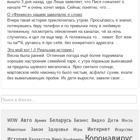
вышло 3 дня назад, где Леша заявляет, что Пися сожалеет о
начале *** и очень хочет мира. Сейчас понятно, что ...
О «Фениксе» нашем замолвлю я слово
Вчера такая история приключилась утром. Просыпаюсь я значит,
потянувшись беру телефон и по привычке лезу в любимую
тележеньку, посмотреть обновления на каналах, чё за ночь
случилось и цел ли еще мир. А тележенька то… лежит. Вот жеж
ты на**й, ругаюсь я про себя, без конкретного адресата ...
Это мой кот ! // Реальная история /
Весна была ранней. Отличная погода ещё более поднимала
хорошее настроение семейной паре, с утра пораньше выехавшей
за пределы шумного мегаполиса. Ярко светило солнце,
мартовское небо наконец-то было чистым, асфальт сухим, ехали
без выматывающих пробок. Их дети выросли, завели свои ...
Авто
Беларусь
WOW
Бизнес
Видео
Дети
Армия
Жесть
Интернет
Закон
Здоровье
Животные
Игры
Искусство
Коронавирус
История
Казахстан
Кино
Конфликты