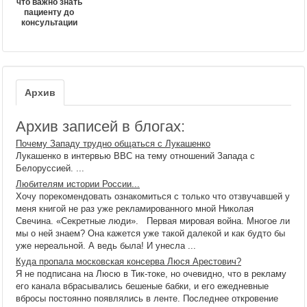
что важно знать
пациенту до
консультации
Архив
Архив записей в блогах:
Почему Западу трудно общаться с Лукашенко
Лукашенко в интервью BBC на тему отношений Запада с
Белоруссией. ...
Любителям истории России...
Хочу порекомендовать ознакомиться с только что отзвучавшей у
меня книгой не раз уже рекламированного мной Николая
Свечина. «Секретные люди». Первая мировая война. Многое ли
мы о ней знаем? Она кажется уже такой далекой и как будто бы
уже нереальной. А ведь была! И унесла ...
Куда пропала московская консерва Люся Арестович?
Я не подписана на Люсю в Тик-токе, но очевидно, что в рекламу
его канала вбрасывались бешеные бабки, и его ежедневные
вбросы постоянно появлялись в ленте. Последнее откровение