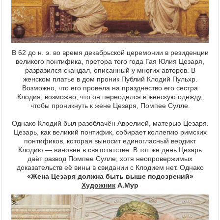
В 62 до н. э. во время декабрьской церемонии в резиденции
великого понтифика, претора того года Гая Юлия Цезаря,
разразился скандал, описанный у многих авторов. В
женском платье в дом проник Публий Клодий Пульхр.
Возможно, что его провела на празднество его сестра
Клодия, возможно, что он переоделся в женскую одежду,
чтобы проникнуть к жене Цезаря, Помпее Сулле.
Однако Клодий был разоблачён Аврелией, матерью Цезаря.
Цезарь, как великий понтифик, собирает коллегию римских
понтификов, которая выносит единогласный вердикт
Клодию — виновен в святотатстве. В тот же день Цезарь
даёт развод Помпее Сулле, хотя неопровержимых
доказательств её вины в свидании с Клодием нет. Однако
«Жена Цезаря должна быть выше подозрений»
Художник
А.Мур