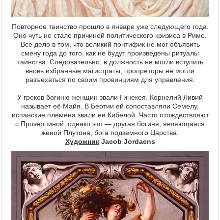
Повторное таинство прошло в январе уже следующего года.
Оно чуть не стало причиной политического кризиса в Риме.
Все дело в том, что великий понтифик не мог объявить
смену года до того, как не будут произведены ритуалы
таинства. Следовательно, в должность не могли вступить
вновь избранные магистраты, пропреторы не могли
разъехаться по своим провинциям для управления.
У греков богиню женщин звали Гинекея. Корнелий Ливий
называет её Майя. В Беотии ей сопоставляли Семелу,
испанские племена звали её Кибелой. Часто отождествляют
с Прозерпиной, однако это — другая богиня, являющаяся
женой Плутона, бога подземного Царства.
Художник
Jacob Jordaens