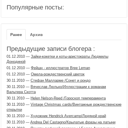
Популярные посты:
Ранее
Архив
Предыдущие записи блогера :
01.12.2010
—
Зайки-кокетки и коты-аристократы Людмилы
Донодиной
01.12.2010
—
Фейшн - иллюстратор Bree Leman
01.12.2010
—
Омела-рождественский цветок
30.11.2010
—
Стефан Малларме /Сонет и рондо
30.11.2010
—
Вячеслав Люлько/Иллюстрации к романам
Вальтера Скотта
30.11.2010
—
Helen Nelson-Reed /Гороскоп темперамента
30.11.2010
—
Vintage Christmas cards/Винтажные рождественские
открытки
30.11.2010
—
Художник Hendrick Avercamp/Ледяной край
30.11.2010
—
Andrea Del Castagno/Крылатые фразы на латыни