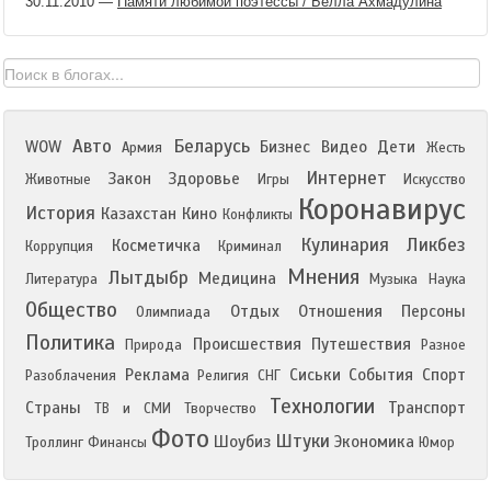
30.11.2010
—
Памяти любимой поэтессы / Белла Ахмадулина
Авто
Беларусь
WOW
Бизнес
Видео
Дети
Армия
Жесть
Интернет
Закон
Здоровье
Животные
Игры
Искусство
Коронавирус
История
Казахстан
Кино
Конфликты
Кулинария
Ликбез
Косметичка
Коррупция
Криминал
Мнения
Лытдыбр
Медицина
Литература
Музыка
Наука
Общество
Отдых
Отношения
Персоны
Олимпиада
Политика
Происшествия
Путешествия
Природа
Разное
Реклама
Сиськи
События
Спорт
Разоблачения
Религия
СНГ
Технологии
Страны
Транспорт
ТВ и СМИ
Творчество
Фото
Штуки
Шоубиз
Экономика
Троллинг
Финансы
Юмор