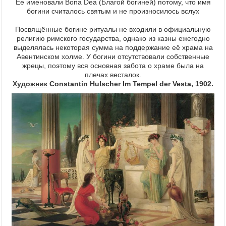
Ее именовали Bona Dea (Благой богиней) потому, что имя
богини считалось святым и не произносилось вслух
Посвящённые богине ритуалы не входили в официальную
религию римского государства, однако из казны ежегодно
выделялась некоторая сумма на поддержание её храма на
Авентинском холме. У богини отсутствовали собственные
жрецы, поэтому вся основная забота о храме была на
плечах весталок.
Художник
Constantin Hulscher Im Tempel der Vesta, 1902.