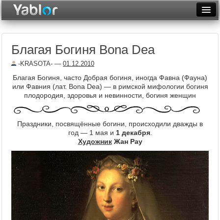
Разместить статью
Войти
Благая Богиня Bona Dea
Неделя
-KRASOTA-
—
01.12.2010
Месяц
Благая Богиня, часто Добрая богиня, иногда Фавна (Фауна)
или Фавния (лат. Bona Dea) — в римской мифологии богиня
Рейтинги
плодородия, здоровья и невинности, богиня женщин
Архив
Праздники, посвящённые богини, происходили дважды в
Фототоп
год — 1 мая и
1 декабря
.
Художник
Жан Рау
Видеотоп