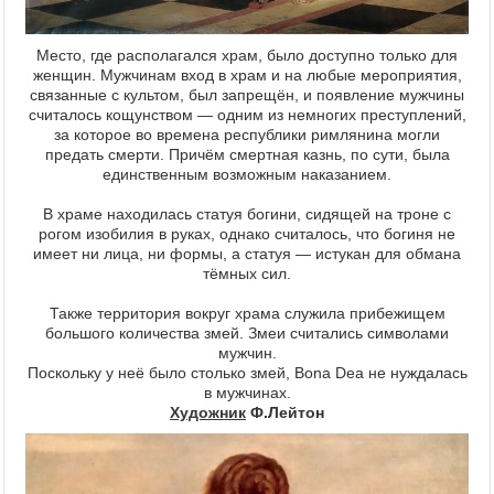
Место, где располагался храм, было доступно только для
женщин. Мужчинам вход в храм и на любые мероприятия,
связанные с культом, был запрещён, и появление мужчины
считалось кощунством — одним из немногих преступлений,
за которое во времена республики римлянина могли
предать смерти. Причём смертная казнь, по сути, была
единственным возможным наказанием.
В храме находилась статуя богини, сидящей на троне с
рогом изобилия в руках, однако считалось, что богиня не
имеет ни лица, ни формы, а статуя — истукан для обмана
тёмных сил.
Также территория вокруг храма служила прибежищем
большого количества змей. Змеи считались символами
мужчин.
Поскольку у неё было столько змей, Bona Dea не нуждалась
в мужчинах.
Художник
Ф.Лейтон