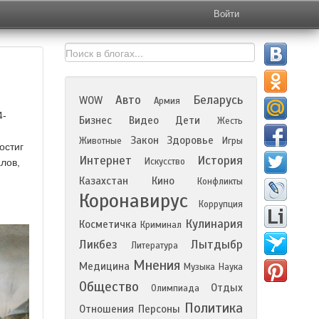
Войти
Авто
Беларусь
WOW
Армия
4-
Бизнес
Видео
Дети
Жесть
Закон
Здоровье
Животные
Игры
остиг
Интернет
История
Искусство
лов,
Казахстан
Кино
Конфликты
Коронавирус
Коррупция
Кулинария
Косметичка
Криминал
Ликбез
Лытдыбр
Литература
Мнения
Медицина
Музыка
Наука
Общество
Отдых
Олимпиада
Политика
Отношения
Персоны