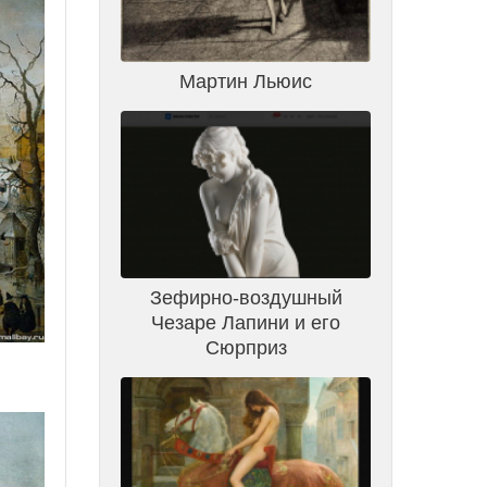
Мартин Льюис
Зефирно-воздушный
Чезаре Лапини и его
Сюрприз