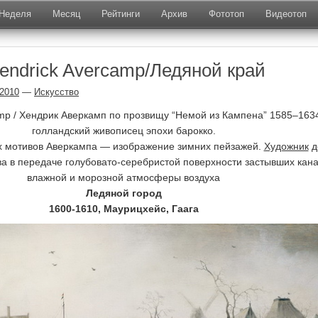
Неделя
Месяц
Рейтинги
Архив
Фототоп
Видеотоп
endrick Avercamp/Ледяной край
.2010
—
Искусство
amp / Хендрик Аверкамп по прозвищу “Немой из Кампена” 1585–163
голландский живописец эпохи барокко.
 мотивов Аверкампа — изображение зимних пейзажей.
Художник
д
ва в передаче голубовато-серебристой поверхности застывших кана
влажной и морозной атмосферы воздуха
Ледяной город
1600-1610, Маурицхейс, Гаага