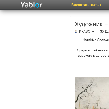
Разместить статью
Художник H
-KRASOTA-
—
30.11
Hendrick Averc
Среди излюбленных
высокого мастерст