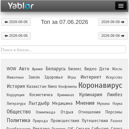
Разместить статью
Войти
Топ за 07.06.2026
2026-06-06
2026-06-08
Неделя
2026-06-06
2026-06-08
Месяц
Рейтинги
Архив
Авто
Беларусь
WOW
Бизнес
Видео
Дети
Армия
Жесть
Фототоп
Интернет
Закон
Здоровье
Животные
Игры
Искусство
Коронавирус
История
Казахстан
Кино
Видеотоп
Конфликты
Кулинария
Ликбез
Косметичка
Коррупция
Криминал
Мнения
Лытдыбр
Медицина
Литература
Музыка
Наука
Общество
Отдых
Отношения
Персоны
Олимпиада
Политика
Происшествия
Путешествия
Природа
Разное
Реклама
Сиськи
События
Спорт