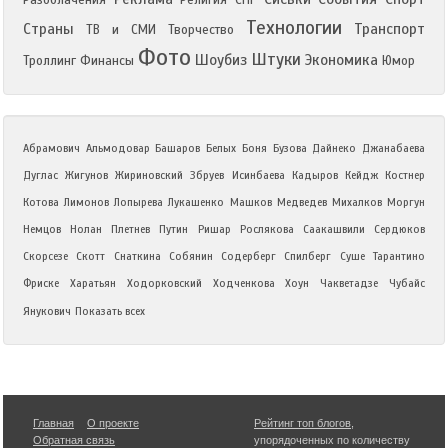
Разоблачения
Религия
СНГ
Технологии
Страны
Транспорт
ТВ и СМИ
Творчество
Фото
Штуки
Шоубиз
Экономика
Троллинг
Финансы
Юмор
Абрамович
Альмодовар
Башаров
Белых
Боня
Бузова
Дайнеко
Джанабаева
Дуглас
Жигунов
Жириновский
Збруев
Исинбаева
Кадыров
Кейдж
Костнер
Котова
Лимонов
Лопырева
Лукашенко
Машков
Медведев
Михалков
Моргун
Немцов
Нолан
Плетнев
Путин
Ришар
Рослякова
Саакашвили
Сердюков
Скорсезе
Скотт
Снаткина
Собянин
Содерберг
Спилберг
Суше
Тарантино
Фриске
Харатьян
Ходорковский
Ходченкова
Хоун
Чакветадзе
Чубайс
Янукович
Показать всех
Главная
О проекте
Рейтинг топ блогов
,
Обратная связь
упорядоченных по количеству