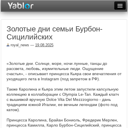
Разместить статью
Войти
Золотые дни семьи Бурбон-
Неделя
Сицилийских
Месяц
royal_news
—
19.08.2025
Рейтинги
Архив
«Золотые дни. Солнце, море, ночи лунные, танцы до
рассвета, любовь, изумительные люди. Ощущение
счастья», - описывает принцесса Кьяра свои впечатления от
Фототоп
уходящего лета в Instagram (под запретом в РФ).
Видеотоп
Также Каролина и Кьяра этим летом запустили капсульную
коллекцию в коллаборации с Olympia Le-Tan. Каждый клатч
с вышивкой вручную Dolce Vita Del Mezzzogiorno - дань
традициям южной Италии, ее вечным легендам (фото под
катом).
Принцесса Каролина, Брайан Бониоль, Фредерик Мерлен,
принцесса Камилла, Карло Бурбон-Сицилийский, принцесса