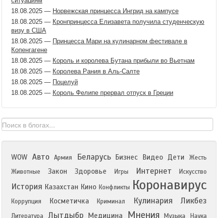
ситуациям
18.08.2025
—
Норвежская принцесса Ингрид на кампусе
18.08.2025
—
Кронпринцесса Елизавета получила студенческую
визу в США
18.08.2025
—
Принцесса Мари на кулинарном фестивале в
Копенгагене
18.08.2025
—
Король и королева Бутана прибыли во Вьетнам
18.08.2025
—
Королева Рания в Аль-Салте
18.08.2025
—
Поцелуй
18.08.2025
—
Король Фелипе прервал отпуск в Греции
Авто
Беларусь
WOW
Бизнес
Видео
Дети
Армия
Жесть
Интернет
Закон
Здоровье
Животные
Игры
Искусство
Коронавирус
История
Казахстан
Кино
Конфликты
Кулинария
Ликбез
Косметичка
Коррупция
Криминал
Мнения
Лытдыбр
Медицина
Литература
Музыка
Наука