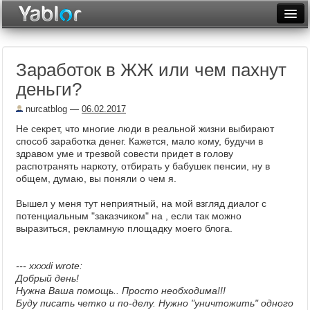
Разместить статью
Войти
Заработок в ЖЖ или чем пахнут
Неделя
деньги?
Месяц
nurcatblog
—
06.02.2017
Рейтинги
Не секрет, что многие люди в реальной жизни выбирают
способ заработка денег. Кажется, мало кому, будучи в
Архив
здравом уме и трезвой совести придет в голову
распотранять наркоту, отбирать у бабушек пенсии, ну в
общем, думаю, вы поняли о чем я.
Фототоп
Вышел у меня тут неприятный, на мой взгляд диалог с
Видеотоп
потенциальным "заказчиком" на , если так можно
выразиться, рекламную площадку моего блога.
--- ххххli wrote:
Добрый день!
Нужна Ваша помощь.. Просто необходима!!!
Буду писать четко и по-делу.
Нужно "уничтожить" одного