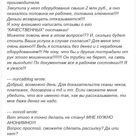
производителя.
Закупила у него оборудование свыше 2 млн.руб., а оно
оказалось половина не рабочее, половина глюченое!!!!
Деньги возвращать отказывается!!!!
Я хочу анонимно написать отзывы о его
"КАЧЕСТВЕННЫХ" поставках!
Можете помочь мне в этом вопросе!?? И, сколько будет
стоить Ваша услуга в случае согласия? Для меня это
очень важно!!! Ведь я осталась без денег и с нерабочим
оборудованием!!! Не хочу, что бы и другие пострадали от
рук этого мошенника!!!!!!!! Он трубки не берет, на связь
не выходит! По документам все в рабочем состоянии!!! Я
в ужасе!!!
--- nurcatblog wrote:
Добрый, возможно день. Для доказательств сканы чеков,
платежек, договоров и тд и тп. Если сможете меня
убедить, что все именно так, как вы рассказываете, то
мне даже денег не надо.
---
хххххli wrote:
Вот этого я точно делать не стану! МНЕ НУЖНО
АНОНИМНО!!!
Вопрос простой, сможете сделать рассылку? Да или
нет?