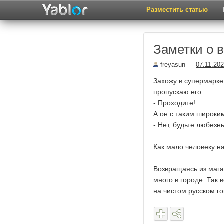
Разместить статью
Заметки о 
freyasun
—
07.11.20
Захожу в супермарке
пропускаю его:
- Проходите!
А он с таким широки
- Нет, будьте любезн
Как мало человеку на
Возвращаясь из мага
много в городе. Так 
на чистом русском го