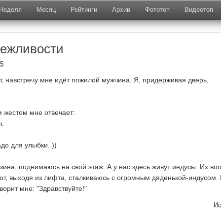
Неделя
Месяц
Рейтинги
Архив
Фототоп
Видеотоп
вежливости
25
т, навстречу мне идёт пожилой мужчина. Я, придерживая дверь,
м жестом мне отвечает:
ы.
до для улыбки. ))
зина, поднимаюсь на свой этаж. А у нас здесь живут индусы. Их в
вот, выходя из лифта, сталкиваюсь с огромным дяденькой-индусом. 
ворит мне: "Здравствуйте!"
Ис