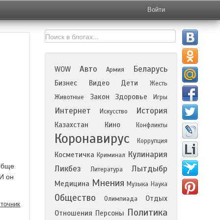
Войти
Авто
Беларусь
WOW
Армия
Бизнес
Видео
Дети
Жесть
Закон
Здоровье
Животные
Игры
Интернет
История
Искусство
Казахстан
Кино
Конфликты
Коронавирус
Коррупция
Кулинария
Косметичка
Криминал
ообще
Ликбез
Лытдыбр
Литература
И он
Мнения
Медицина
Музыка
Наука
Общество
Отдых
Олимпиада
точник
Политика
Отношения
Персоны