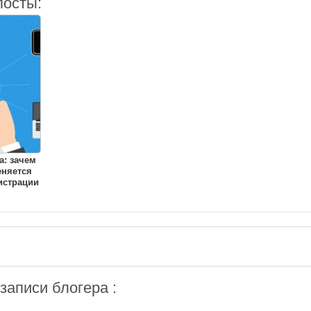
посты:
: зачем
еняется
истрации
аписи блогера :