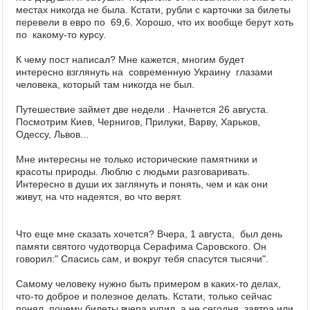
местах никогда не была. Кстати, рубли с карточки за билеты
перевели в евро по 69,6. Хорошо, что их вообще берут хоть
по какому-то курсу.
К чему пост написал? Мне кажется, многим будет
интересно взглянуть на современную Украину глазами
человека, который там никогда не был.
Путешествие займет две недели . Начнется 26 августа.
Посмотрим Киев, Чернигов, Прилуки, Варву, Харьков,
Одессу, Львов...
Мне интересны не только исторические памятники и
красоты природы. Люблю с людьми разговаривать.
Интересно в души их заглянуть и понять, чем и как они
живут, на что надеятся, во что верят.
Что еще мне сказать хочется? Вчера, 1 августа, был день
памяти святого чудотворца Серафима Саровского. Он
говорил:" Спасись сам, и вокруг тебя спасутся тысячи".
Самому человеку нужно быть примером в каких-то делах,
что-то доброе и полезное делать. Кстати, только сейчас
понял ,почему билеты вчера купил, а не сегодня, завтра или