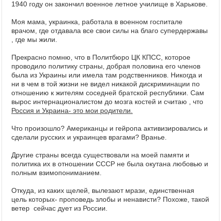
1940 году он закончил военное летное училище в Харькове.
Моя мама, украинка, работала в военном госпитале
врачом, где отдавала все свои силы на благо супердержавы
, где мы жили.
Прекрасно помню, что в Политбюро ЦК КПСС, которое
проводило политику страны, добрая половина его членов
была из Украины или имела там родственников. Никогда и
ни в чем в той жизни не видел никакой дискриминации по
отношению к жителям соседней братской республики. Сам
вырос интернационалистом до мозга костей и считаю , что
Россия и Украина- это мои родители.
Что произошло? Американцы и гейропа активизировались и
сделали русских и украинцев врагами? Вранье.
Другие страны всегда существовали на моей памяти и
политика их в отношении СССР не была окутана любовью и
полным взимопониманием.
Откуда, из каких щелей, вылезают мрази, единственная
цель которых- проповедь злобы и ненависти? Похоже, такой
ветер сейчас дует из России.