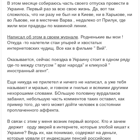
В этом месяце собираюсь часть своего отпуска провести в
Украине. Первый раз за всю свою жизнь. Да, вот так
сложилось, что ни разу не был ни в Киеве, ни в Харькове, ни
во Львове, ни в местечке Варва , недалеко от Прилук, где
жили мои прадеды по маминой линии.
Написал об этом в своем журнале
. Родненькие вы мои !
Откуда -то налетели стаи упырей и хвостатых
интернетовских чудищ. Все как в фильме " Вий".
Оказывается, сейчас поездка в Украину стоит в одном ряду
где-то между статусом " враг народа" и кликухой "
иностранный агент".
Еще никуда не прилетел и ничего не написал, а уже тебя
называют и мразью, и говном и гнилью и всякими другими
нехорошими словами. БОльшую половину вурдалаков
забанил, небольшую часть комментов таких оставил, как
пример того, до чего может дойти человек в состоянии
проплаченного аффекта.
В связи с этим у меня возник первый вопрос. Кто и зачем
держит орду зверей в интернете, которые злобой кишат к
Украине? Ведь их, как понимаю, содержат на деньги,
которые урвали от индексации пенсий российских