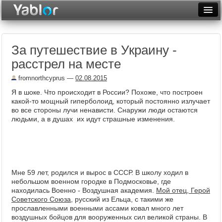
Разместить статью
Войти
За путешествие в Украину -
Неделя
расстрел на месте
Месяц
fromnorthcyprus
—
02.08.2015
Рейтинги
Я в шоке. Что происходит в России? Похоже, что построен
какой-то мощный гиперболоид, который постоянно излучает
Архив
во все стороны лучи ненависти. Снаружи люди остаются
людьми, а в душах их идут страшные изменения.
Фототоп
Видеотоп
Мне 59 лет, родился и вырос в СССР. В школу ходил в
небольшом военном городке в Подмосковье, где
находилась Военно - Воздушная академия.
Мой отец, Герой
Советского Союза,
русский из Ельца, с такими же
прославленными военными ассами ковал много лет
воздушных бойцов для вооруженных сил великой страны. В