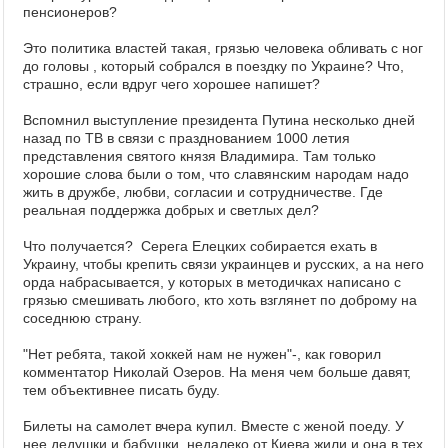
пенсионеров?
Это политика властей такая, грязью человека обливать с ног
до головы , который собрался в поездку по Украине? Что,
страшно, если вдруг чего хорошее напишет?
Вспомнил выступление президента Путина несколько дней
назад по ТВ в связи с празднованием 1000 летия
представления святого князя Владимира. Там только
хорошие слова были о том, что славянским народам надо
жить в дружбе, любви, согласии и сотрудничестве. Где
реальная поддержка добрых и светлых дел?
Что получается? Серега Елецких собирается ехать в
Украину, чтобы крепить связи украинцев и русских, а на него
орда набрасывается, у которых в методичках написано с
грязью смешивать любого, кто хоть взглянет по доброму на
соседнюю страну.
"Нет ребята, такой хоккей нам не нужен"-, как говорил
комментатор Николай Озеров. На меня чем больше давят,
тем объективнее писать буду.
Билеты на самолет вчера купил. Вместе с женой поеду. У
нее дедушки и бабушки недалеко от Киева жили и она в тех