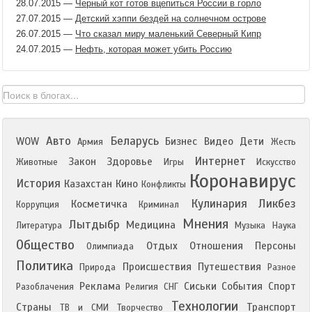
28.07.2015
—
Черный кот готов вцепиться России в горло
27.07.2015
—
Детский хэппи бездей на солнечном острове
26.07.2015
—
Что сказал миру маленький Северный Кипр
24.07.2015
—
Нефть, которая может убить Россию
Авто
Беларусь
WOW
Бизнес
Видео
Дети
Армия
Жесть
Интернет
Закон
Здоровье
Животные
Игры
Искусство
Коронавирус
История
Казахстан
Кино
Конфликты
Кулинария
Ликбез
Косметичка
Коррупция
Криминал
Мнения
Лытдыбр
Медицина
Литература
Музыка
Наука
Общество
Отдых
Отношения
Персоны
Олимпиада
Политика
Происшествия
Путешествия
Природа
Разное
Реклама
Сиськи
События
Спорт
Разоблачения
Религия
СНГ
Технологии
Страны
Транспорт
ТВ и СМИ
Творчество