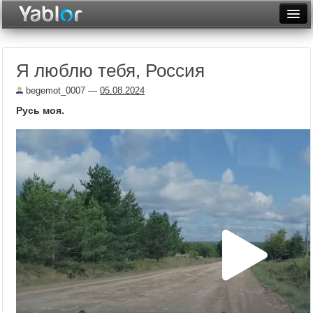
Разместить статью
Войти
Я люблю тебя, Россия
Неделя
begemot_0007
—
05.08.2024
Месяц
Русь моя.
Рейтинги
Архив
Фототоп
Видеотоп