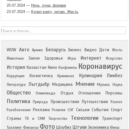
25.07.2024
—
Ночь, луна, фонари
23.07.2024
—
Купил книгу, читаю. Жесть
Авто
Беларусь
WOW
Бизнес
Видео
Дети
Армия
Жесть
Интернет
Закон
Здоровье
Животные
Игры
Искусство
Коронавирус
История
Казахстан
Кино
Конфликты
Кулинария
Ликбез
Косметичка
Коррупция
Криминал
Мнения
Лытдыбр
Медицина
Литература
Музыка
Наука
Общество
Отдых
Отношения
Персоны
Олимпиада
Политика
Происшествия
Путешествия
Природа
Разное
Реклама
Сиськи
События
Спорт
Разоблачения
Религия
СНГ
Технологии
Страны
Транспорт
ТВ и СМИ
Творчество
Фото
Штуки
Шоубиз
Экономика
Троллинг
Финансы
Юмор