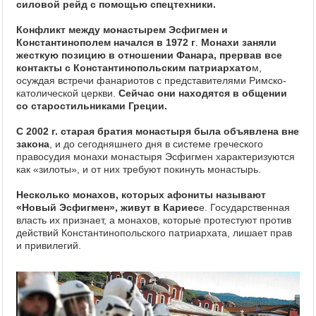
силовой рейд с помощью спецтехники.
Конфликт между монастырем Эсфигмен и
Константинополем начался в 1972 г
.
Монахи заняли
жесткую позицию в отношении Фанара, прервав все
контакты с Константинопольским патриархато
м,
осуждая встречи фанариотов с представителями Римско-
католической церкви.
Сейчас они находятся в общении
со старостильниками Греции.
С 2002 г. старая братия монастыря была объявлена вне
закона
, и до сегодняшнего дня в системе греческого
правосудия монахи монастыря Эсфигмен характеризуются
как «зилоты», и от них требуют покинуть монастырь.
Несколько монахов, которых афониты называют
«Новый Эсфигмен», живут в Кариес
е. Государственная
власть их признает, а монахов, которые протестуют против
действий Константинопольского патриархата, лишает прав
и привилегий.