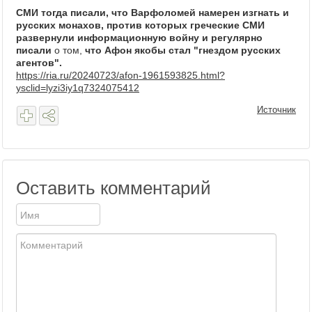
СМИ тогда писали, что Варфоломей намерен изгнать и
русских монахов, против которых греческие СМИ
развернули информационную войну и регулярно
писали
о том,
что Афон якобы стал "гнездом русских
агентов".
https://ria.ru/20240723/afon-1961593825.html?
ysclid=lyzi3iy1q7324075412
Источник
Оставить комментарий