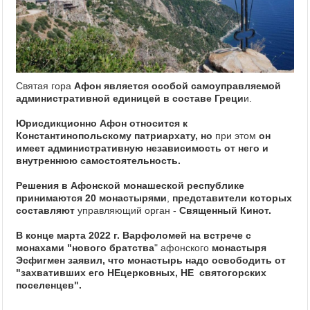
Святая гора
Афон является особой самоуправляемой
административной единицей в составе Греци
и.
Юрисдикционно Афон относится к
Константинопольскому патриархату,
но
при этом
он
имеет административную независимость от него и
внутреннюю самостоятельность.
Решения в Афонской монашеской республике
принимаются 20 монастырями
,
представители которых
составляют
управляющий орган -
Священный Кинот.
В конце марта 2022 г. Варфоломей на встрече с
монахами "нового братства
" афонского
монастыря
Эсфигмен заявил, что монастырь надо освободить от
"захвативших его НЕцерковных, НЕ святогорских
поселенцев".