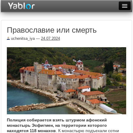
Разместить статью
Войти
Православие или смерть
Неделя
uchenitsa_iya
—
24.07.2024
Месяц
Рейтинги
Архив
Фототоп
Видеотоп
Полиция собирается взять штурмом афонский
монастырь Эсфигмен, на территории которого
находятся 118 монахов
. К монастырю подъехали сотни