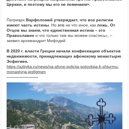
Церкви, и поэтому мы его не поминаем».
Патриарх
Варфоломей утверждает, что все религии
имеют часть истины
. Но
это
не что иное, как
ложь. От
Отцов мы знаем, что единственная истина – это
Православие
и что только там мы можем спастись», –
заявил архимандрит Мефодий.
В 2020 г. власти Греции начали конфискацию объектов
недвижимости, принадлежащих афонскому монастырю
Эсфигмен.
https://azbyka.ru/news/na-afone-policija-gotovitsja-k-shturmu-
monastyrja-jesfigmen
----------------------