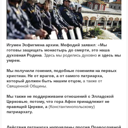
Игумен Эсфигмена архим. Мефодий заявил
: «
Мы
готовы защищать монастырь до смерти, это наша
духовная Родина
. Здесь мы родились духовно
и здесь мы
умрем.
Мы получили гонения, подобные гонениям на первых
христиан. Не от врагов, а от самого патриарха,
который должен быть нашим отцом,
а также от
Священной Общины.
Мы также не поддерживаем отношений с Элладской
Церковью
,
потому, что гора Афон принадлежит не
правящей Церкви, а
(Константинопольскому)
патриархату.
Действия патриарха направлены против Православной