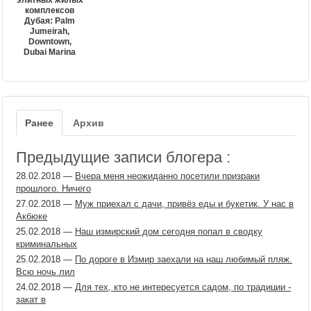
комплексов
Дубая: Palm
Jumeirah,
Downtown,
Dubai Marina
Ранее
Архив
Предыдущие записи блогера :
28.02.2018
—
Вчера меня неожиданно посетили призраки
прошлого. Ничего
27.02.2018
—
Муж приехал с дачи, привёз еды и букетик. У нас в
Акбюке
25.02.2018
—
Наш измирский дом сегодня попал в сводку
криминальных
25.02.2018
—
По дороге в Измир заехали на наш любимый пляж.
Всю ночь лил
24.02.2018
—
Для тех, кто не интересуется садом, по традиции -
закат в