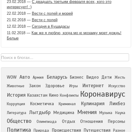
23.02.2018
—
С двадцать третьим февраля всех, кого это
интересует! :)
22.02.2018
—
Вести с полей и морей
21.02.2018
—
Вести с полей
12.02.2018
—
Сегодня в Кушадасы
11.02.2018
—
Как же я люблю, когда мо ю мозаику моет дождь!
Белые
Авто
Беларусь
WOW
Бизнес
Видео
Дети
Армия
Жесть
Интернет
Закон
Здоровье
Животные
Игры
Искусство
Коронавирус
История
Казахстан
Кино
Конфликты
Кулинария
Ликбез
Косметичка
Коррупция
Криминал
Мнения
Лытдыбр
Медицина
Литература
Музыка
Наука
Общество
Отдых
Отношения
Персоны
Олимпиада
Политика
Происшествия
Путешествия
Природа
Разное