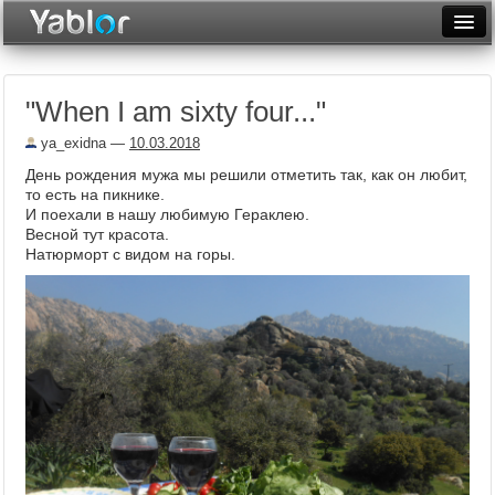
Разместить статью
Войти
"When I am sixty four..."
Неделя
ya_exidna
—
10.03.2018
Месяц
День рождения мужа мы решили отметить так, как он любит,
то есть на пикнике.
Рейтинги
И поехали в нашу любимую Гераклею.
Весной тут красота.
Архив
Натюрморт с видом на горы.
Фототоп
Видеотоп