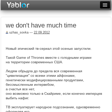
Разместить статью
Войти
we don't have much time
Неделя
uzhas_sovka
—
22.09.2012
Месяц
Рейтинги
Новый эпический тв-сериал этой осенью запустили.
Архив
Такой Game of Thrones вместе с голодными играми
на территории современных США.
Фототоп
Людям обрыдла до предела вся современная
Видеотоп
"цивилизация" со всеми этими айфонами,
генетически модифицированными продуктами,
бессмысленным интервебом,
а счастья все нет,
оно возможно только в Скайриме, если конечно имперцев
выбить нафиг.
ТВ эксплуатирует народное подсознание, одновременно
оформляя его.