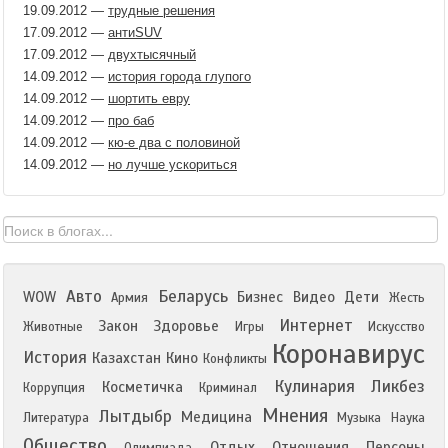
19.09.2012
—
трудные решения
17.09.2012
—
антиSUV
17.09.2012
—
двухтысячный
14.09.2012
—
история города глупого
14.09.2012
—
шортить евру
14.09.2012
—
про баб
14.09.2012
—
кю-е два с половиной
14.09.2012
—
но лучше ускориться
Авто
Беларусь
WOW
Бизнес
Видео
Дети
Армия
Жесть
Интернет
Закон
Здоровье
Животные
Игры
Искусство
Коронавирус
История
Казахстан
Кино
Конфликты
Кулинария
Ликбез
Косметичка
Коррупция
Криминал
Мнения
Лытдыбр
Медицина
Литература
Музыка
Наука
Общество
Отдых
Отношения
Персоны