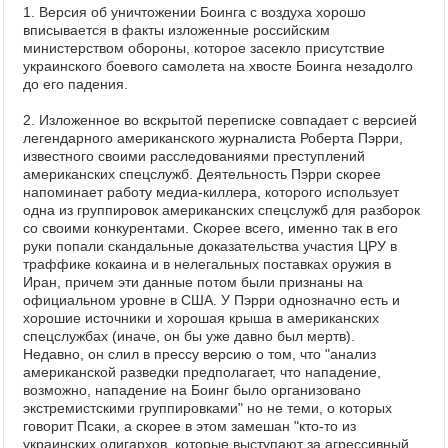
1. Версия об уничтожении Боинга с воздуха хорошо
вписывается в факты изложенные российским
министерством обороны, которое засекло присутствие
украинского боевого самолета на хвосте Боинга незадолго
до его падения.
2. Изложенное во вскрытой переписке совпадает с версией
легендарного американского журналиста Роберта Пэрри,
известного своими расследованиями преступлений
американских спецслужб. Деятельность Пэрри скорее
напоминает работу медиа-киллера, которого использует
одна из группировок американских спецслужб для разборок
со своими конкурентами. Скорее всего, именно так в его
руки попали скандальные доказательства участия ЦРУ в
траффике кокаина и в нелегальных поставках оружия в
Иран, причем эти данные потом были признаны на
официальном уровне в США. У Пэрри однозначно есть и
хорошие источники и хорошая крыша в американских
спецслужбах (иначе, он бы уже давно был мертв).
Недавно, он слил в прессу версию о том, что "анализ
американской разведки предполагает, что нападение,
возможно, нападение на Боинг было организовано
экстремистскими группировками" но не теми, о которых
говорит Псаки, а скорее в этом замешан "кто-то из
украинских олигархов, которые выступают за агрессивный