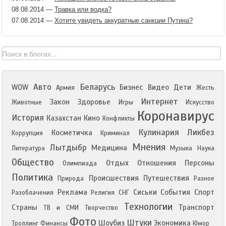
08.08.2014
—
Травка или водка?
07.08.2014
—
Хотите увидеть аккуратные санкции Путина?
Авто
Беларусь
WOW
Бизнес
Видео
Дети
Армия
Жесть
Интернет
Закон
Здоровье
Животные
Игры
Искусство
Коронавирус
История
Казахстан
Кино
Конфликты
Кулинария
Ликбез
Косметичка
Коррупция
Криминал
Мнения
Лытдыбр
Медицина
Литература
Музыка
Наука
Общество
Отдых
Отношения
Персоны
Олимпиада
Политика
Происшествия
Путешествия
Природа
Разное
Реклама
Сиськи
События
Спорт
Разоблачения
Религия
СНГ
Технологии
Страны
Транспорт
ТВ и СМИ
Творчество
Фото
Штуки
Шоубиз
Экономика
Троллинг
Финансы
Юмор