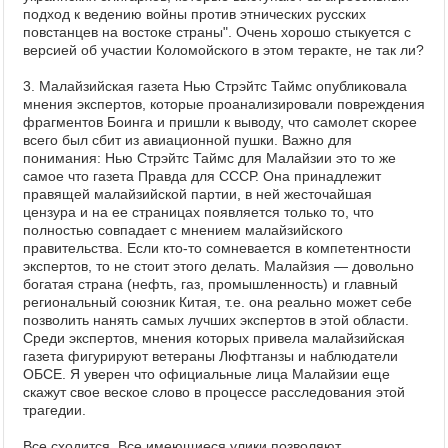
подход к ведению войны против этнических русских
повстанцев на востоке страны". Очень хорошо стыкуется с
версией об участии Коломойского в этом теракте, не так ли?
3. Малайзийская газета Нью Стрэйтс Таймс опубликовала
мнения экспертов, которые проанализировали повреждения
фрагментов Боинга и пришли к выводу, что самолет скорее
всего был сбит из авиационной пушки. Важно для
понимания: Нью Стрэйтс Таймс для Малайзии это то же
самое что газета Правда для СССР. Она принадлежит
правящей малайзийской партии, в ней жесточайшая
цензура и на ее страницах появляется только то, что
полностью совпадает с мнением малайзийского
правительства. Если кто-то сомневается в компетентности
экспертов, то не стоит этого делать. Малайзия — довольно
богатая страна (нефть, газ, промышленность) и главный
региональный союзник Китая, т.е. она реально может себе
позволить нанять самых лучших экспертов в этой области.
Среди экспертов, мнения которых привела малайзийская
газета фигурируют ветераны Люфтганзы и наблюдатели
ОБСЕ. Я уверен что официальные лица Малайзии еще
скажут свое веское слово в процессе расследования этой
трагедии.
Все сходится. Все имеющиеся улики позволяют