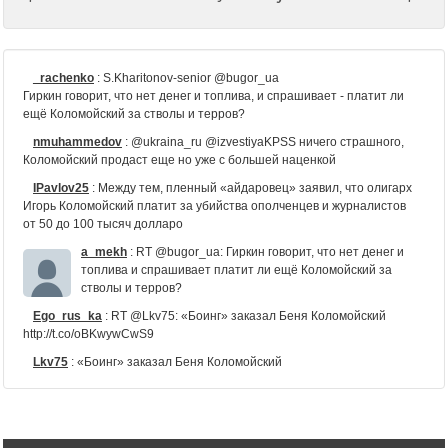
_rachenko
:
S.Kharitonov-senior @bugor_ua
Гиркин говорит, что нет денег и топлива, и спрашивает - платит ли
ещё Коломойский за стволы и терров?
nmuhammedov
:
@ukraina_ru @izvestiyaKPSS ничего страшного,
Коломойский продаст еще но уже с большей наценкой
IPavlov25
:
Между тем, пленный «айдаровец» заявил, что олигарх
Игорь Коломойский платит за убийства ополченцев и журналистов
от 50 до 100 тысяч долларо
a_mekh
:
RT @bugor_ua: Гиркин говорит, что нет денег и
топлива и спрашивает платит ли ещё Коломойский за
стволы и терров?
Ego_rus_ka
:
RT @Lkv75: «Боинг» заказал Беня Коломойский
http://t.co/oBKwywCwS9
Lkv75
:
«Боинг» заказал Беня Коломойский
http://t.co/oBKwywCwS9
Tina_Oda
:
"Вы с шефом совсем охренели в своем
Днепрожидовске" http://t.co/jHb775HWv3 #провокация
#Днепропетровск #Харьков #Коломойский #военныепреступ