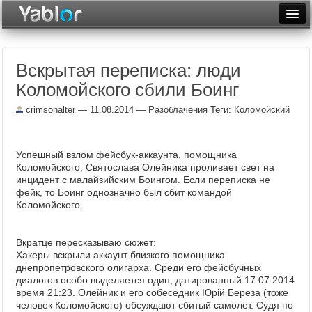
Разместить статью
Войти
Вскрытая переписка: люди
Неделя
Коломойского сбили Боинг
Месяц
crimsonalter
—
11.08.2014
—
Разоблачения
Теги:
Коломойский
Рейтинги
Архив
Успешный взлом фейсбук-аккаунта, помощника
Коломойского, Святослава Олейника проливает свет на
инцидент с малайзийским Боингом. Если переписка не
Фототоп
фейк, то Боинг однозначно был сбит командой
Коломойского.
Видеотоп
Вкратце пересказываю сюжет:
Хакеры вскрыли аккаунт близкого помощника
днепропетровского олигарха. Среди его фейсбучных
диалогов особо выделяется один, датированный 17.07.2014
время 21:23. Олейник и его собеседник Юрій Береза (тоже
человек Коломойского) обсуждают сбитый самолет. Судя по