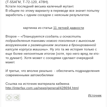
(Т-55АГМ, Т-72-120, 478Н).
Кстати последний весьма калечный мутант.
В общем по этому варианту в переводе все значит попытку
заработать с одним соседом с неясным результатом.
картинка из статьи
11 летней давности
Второе – «
Планируется создать и оснастить
подразделения танками нового поколения с выносным
вооружением и размещением экипажа в бронированной
капсуле корпуса машины
». Ну это та же история только с
еще более непонятным итогом (хотя, про него вряд ли кто-
то думает). Хотя может с соседями сделают очередной
макет.
И третье, что вполне реально - обеспечить подразделения
современными автомобилями
Ссылка на источник материала кабмина
http://interfax.com.ua/news/general/428694.html
Источник