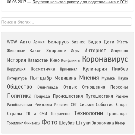
06.06.2017
—
Raytheon испытал ракету для подствольника с ГСН
Авто
Беларусь
WOW
Бизнес
Видео
Дети
Армия
Жесть
Интернет
Закон
Здоровье
Животные
Игры
Искусство
Коронавирус
История
Казахстан
Кино
Конфликты
Кулинария
Ликбез
Косметичка
Коррупция
Криминал
Мнения
Лытдыбр
Медицина
Литература
Музыка
Наука
Общество
Отдых
Отношения
Персоны
Олимпиада
Политика
Происшествия
Путешествия
Природа
Разное
Реклама
Сиськи
События
Спорт
Разоблачения
Религия
СНГ
Технологии
Страны
Транспорт
ТВ и СМИ
Творчество
Фото
Штуки
Шоубиз
Экономика
Троллинг
Финансы
Юмор