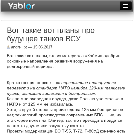
Разместить статью
Войти
Вот такие вот планы про
Неделя
будущее танков ВСУ
Месяц
andrei_bt
—
15.06.2017
Рейтинги
Вот такие вот планы, это из материала «Кабмин одобрил
основные направления развития вооружения на
Архив
долгосрочный период».
Фототоп
Кратко говоря, первое – «
в перспективе планируется
перевести на стандарт НАТО калибра 120-мм танковые
Видеотоп
пушки, автомат заряжания и боеприпасы
».
Как по мне очередная ерунда, даже Польша уже сколько в
НАТО и от 125 мм не избавилась.
Хотя, с другой стороны производства 125 мм боеприпасов
нет, технологий производства современных БПС … не, ну
это скорее полет на Юпитер, так что переходить придется
на что-то другое или закупать у кого-то.
Проекты модернизации БО Т-55, Т-72, Т-80УД конечно есть