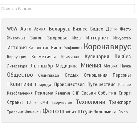
Авто
Беларусь
WOW
Бизнес
Видео
Дети
Армия
Жесть
Интернет
Закон
Здоровье
Животные
Игры
Искусство
Коронавирус
История
Казахстан
Кино
Конфликты
Кулинария
Ликбез
Косметичка
Коррупция
Криминал
Мнения
Лытдыбр
Медицина
Литература
Музыка
Наука
Общество
Отдых
Отношения
Персоны
Олимпиада
Политика
Происшествия
Путешествия
Природа
Разное
Реклама
Сиськи
События
Спорт
Разоблачения
Религия
СНГ
Технологии
Страны
Транспорт
ТВ и СМИ
Творчество
Фото
Штуки
Шоубиз
Экономика
Троллинг
Финансы
Юмор