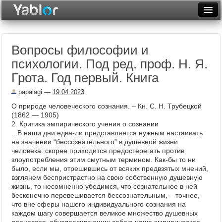
Разместить статью
Войти
Вопросы философии и
Неделя
психологии. Под ред. проф. Н. Я.
Месяц
Грота. Год первый. Книга
Рейтинги
papalagi
—
19.04.2023
О природе человеческого сознания. – Кн. С. Н. Трубецкой
Архив
(1862 — 1905)
2. Критика эмпирического учения о сознании
Фототоп
...В наши дни едва-ли представляется нужным настаивать
на значении “бессознательного” в душевной жизни
Видеотоп
человека: скорее приходится предостерегать против
злоупотребления этим смутным термином. Как-бы то ни
было, если мы, отрешившись от всяких предвзятых мнений,
взглянем беспристрастно на свою собственную душевную
жизнь, то несомненно убедимся, что сознательное в ней
бесконечно перевешивается бессознательным, – точнее,
что вне сферы нашего индивидуального сознания на
каждом шагу совершается великое множество душевных