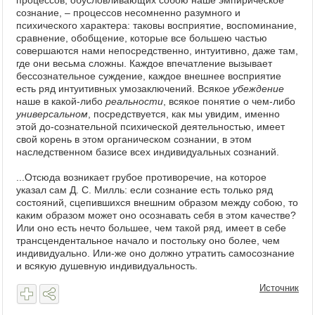
процессов, обусловливающих собою наше эмпирическое
сознание, – процессов несомненно разумного и
психического характера: таковы восприятие, воспоминание,
сравнение, обобщение, которые все большею частью
совершаются нами непосредственно, интуитивно, даже там,
где они весьма сложны. Каждое впечатление вызывает
бессознательное суждение, каждое внешнее восприятие
есть ряд интуитивных умозаключений. Всякое
убеждение
наше в какой-либо
реальности
, всякое понятие о чем-либо
универсальном
, посредствуется, как мы увидим, именно
этой до-сознательной психической деятельностью, имеет
свой корень в этом органическом сознании, в этом
наследственном базисе всех индивидуальных сознаний.
...Отсюда возникает грубое противоречие, на которое
указал сам Д. С. Милль: если сознание есть только ряд
состояний, сцепившихся внешним образом между собою, то
каким образом может оно осознавать себя в этом качестве?
Или оно есть нечто большее, чем такой ряд, имеет в себе
трансцендентальное начало и постольку оно более, чем
индивидуально. Или-же оно должно утратить самосознание
и всякую душевную индивидуальность.
Источник