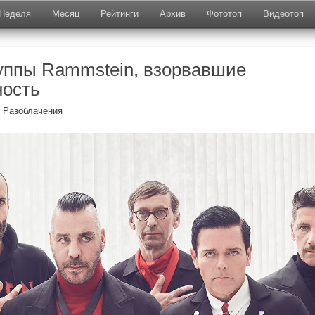
Неделя
Месяц
Рейтинги
Архив
Фототоп
Видеотоп
уппы Rammstein, взорвавшие
ность
—
Разоблачения