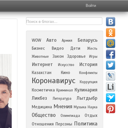
Войти
Авто
Беларусь
WOW
Армия
Бизнес
Видео
Дети
Жесть
Закон
Здоровье
Животные
Игры
Интернет
История
Искусство
Казахстан
Кино
Конфликты
Коронавирус
Коррупция
Кулинария
Косметичка
Криминал
Ликбез
Лытдыбр
Литература
Мнения
Медицина
Музыка
Наука
Общество
Отдых
Олимпиада
Политика
Отношения
Персоны