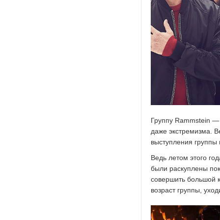
Группу Rammstein — 
даже экстремизма. В
выступления группы в
Ведь летом этого го
были раскуплены пок
совершить большой к
возраст группы, ухо