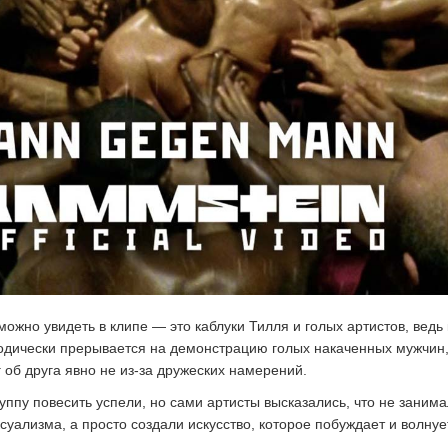
можно увидеть в клипе — это каблуки Тилля и голых артистов, ведь
одически прерывается на демонстрацию голых накаченных мужчин
 об друга явно не из-за дружеских намерений.
уппу повесить успели, но сами артисты высказались, что не заним
суализма, а просто создали искусство, которое побуждает и волнуе