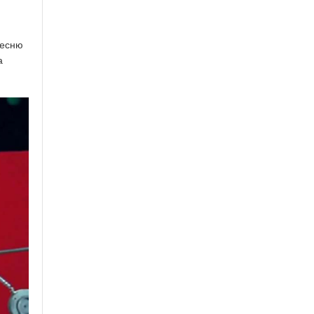
песню
а