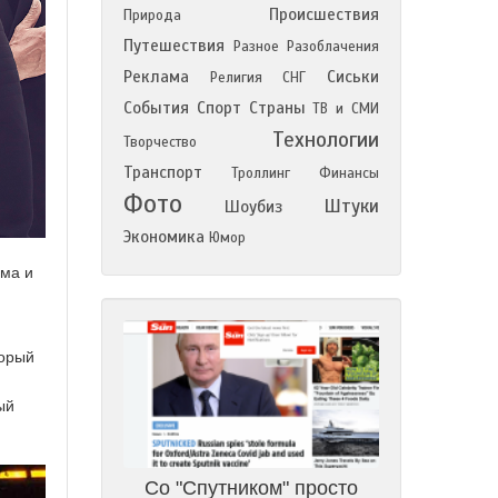
Происшествия
Природа
Путешествия
Разное
Разоблачения
Реклама
Сиськи
Религия
СНГ
События
Спорт
Страны
ТВ и СМИ
Технологии
Творчество
Транспорт
Троллинг
Финансы
Фото
Штуки
Шоубиз
Экономика
Юмор
зма и
торый
ый
Со "Спутником" просто