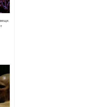
 вещи.
ют