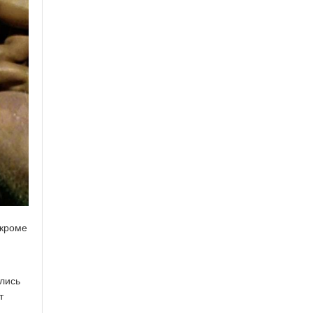
 кроме
,
ались
т