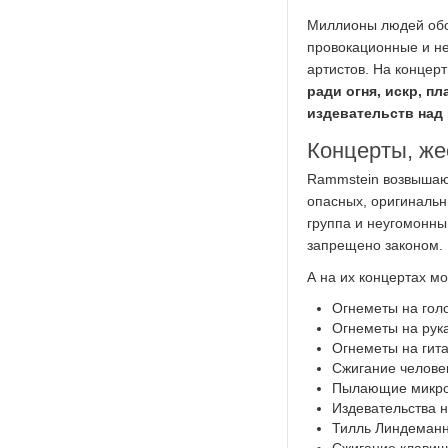
Миллионы людей обож
провокационные и н
артистов. На концер
ради огня, искр, п
издевательств над
Концерты, же
Rammstein возвышаю
опасных, оригинальн
группа и неугомонный
запрещено законом.
А на их концертах м
Огнеметы на гол
Огнеметы на рука
Огнеметы на гита
Сжигание челове
Пылающие микр
Издевательства 
Тилль Линдеманн