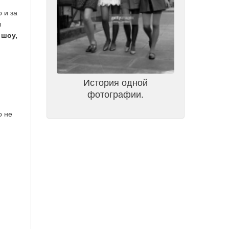
 и за
ы
и
шоу,
История одной
фотографии.
о не