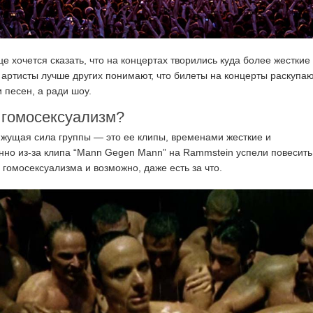
е хочется сказать, что на концертах творились куда более жесткие
 артисты лучше других понимают, что билеты на концерты раскупа
 песен, а ради шоу.
 гомосексуализм?
ижущая сила группы — это ее клипы, временами жесткие и
но из-за клипа “Mann Gegen Mann” на Rammstein успели повесить
 гомосексуализма и возможно, даже есть за что.