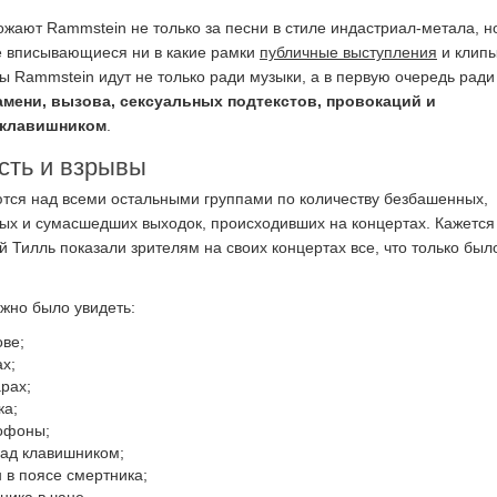
ают Rammstein не только за песни в стиле индастриал-метала, но
е вписывающиеся ни в какие рамки
публичные выступления
и клип
ты Rammstein идут не только ради музыки, а в первую очередь рад
ламени, вызова, сексуальных подтекстов, провокаций и
 клавишником
.
сть и взрывы
тся над всеми остальными группами по количеству безбашенных,
ых и сумасшедших выходок, происходивших на концертах. Кажется
 Тилль показали зрителям на своих концертах все, что только был
ожно было увидеть:
ове;
х;
рах;
ка;
офоны;
над клавишником;
 в поясе смертника;