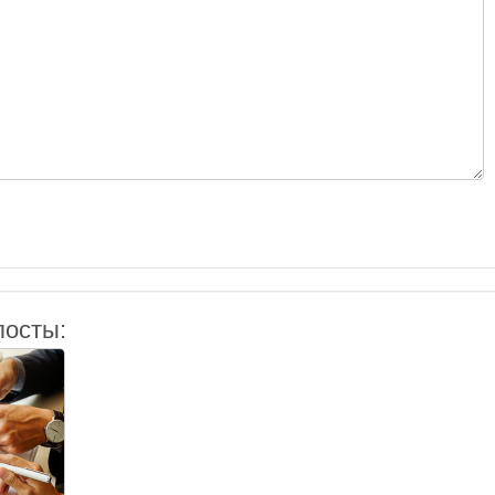
посты: