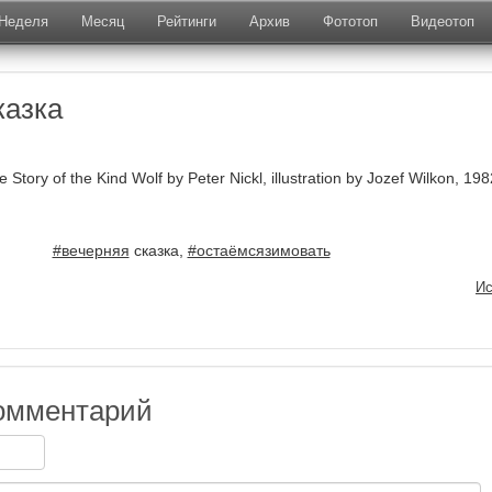
Неделя
Месяц
Рейтинги
Архив
Фототоп
Видеотоп
казка
 Story of the Kind Wolf by Peter Nickl, illustration by Jozef Wilkon, 198
#вечерняя
сказка,
#остаёмсязимовать
Ис
омментарий