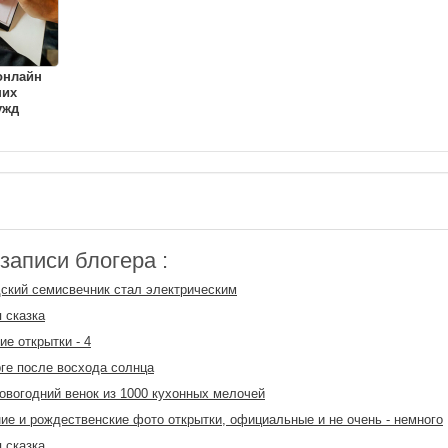
онлайн
ших
ужд
аписи блогера :
ский семисвечник стал электрическим
 сказка
ие открытки - 4
ге после восхода солнца
новогодний венок из 1000 кухонных мелочей
ие и рождественские фото открытки, официальные и не очень - немного
 сказка