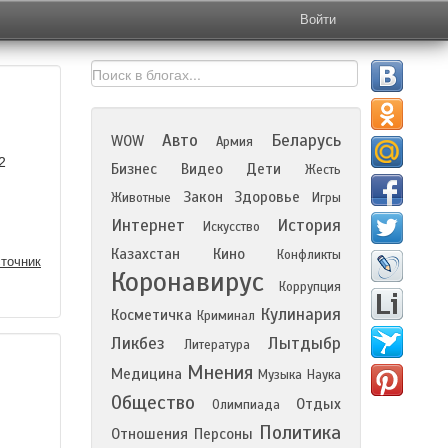
Войти
Авто
Беларусь
WOW
Армия
2
Бизнес
Видео
Дети
Жесть
Закон
Здоровье
Животные
Игры
Интернет
История
Искусство
Казахстан
Кино
Конфликты
точник
Коронавирус
Коррупция
Кулинария
Косметичка
Криминал
Ликбез
Лытдыбр
Литература
Мнения
Медицина
Музыка
Наука
Общество
Отдых
Олимпиада
Политика
Отношения
Персоны