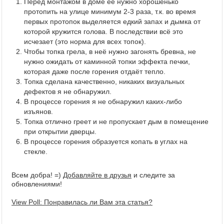
Перед монтажом в доме её нужно хорошенько
протопить на улице минимум 2-3 раза, т.к. во время
первых протопок выделяется едкий запах и дымка от
которой кружится голова. В последствии всё это
исчезает (это норма для всех топок).
Чтобы топка грела, в неё нужно загонять бревна, не
нужно ожидать от каминной топки эффекта печки,
которая даже после горения отдаёт тепло.
Топка сделана качественно, никаких визуальных
дефектов я не обнаружил.
В процессе горения я не обнаружил каких-либо
изъянов.
Топка отлично греет и не пропускает дым в помещение
при открытии дверцы.
В процессе горения образуется копать в углах на
стекле.
Всем добра! =)
Добавляйте в друзья
и следите за
обновлениями!
View Poll: Понравилась ли Вам эта статья?