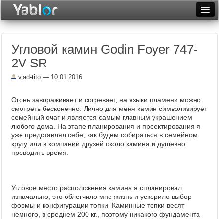
Разместить статью
Войти
Угловой камин Godin Foyer 747-
Неделя
2V SR
Месяц
vlad-tito
—
10.01.2016
Рейтинги
Огонь завораживает и согревает, на языки пламени можно
Архив
смотреть бесконечно. Лично для меня камин символизирует
семейный очаг и является самым главным украшением
любого дома. На этапе планирования и проектирования я
Фототоп
уже представлял себе, как будем собираться в семейном
кругу или в компании друзей около камина и душевно
Видеотоп
проводить время.
Угловое место расположения камина я спланировал
изначально, это облегчило мне жизнь и ускорило выбор
формы и конфигурации топки. Каминные топки весят
немного, в среднем 200 кг., поэтому никакого фундамента