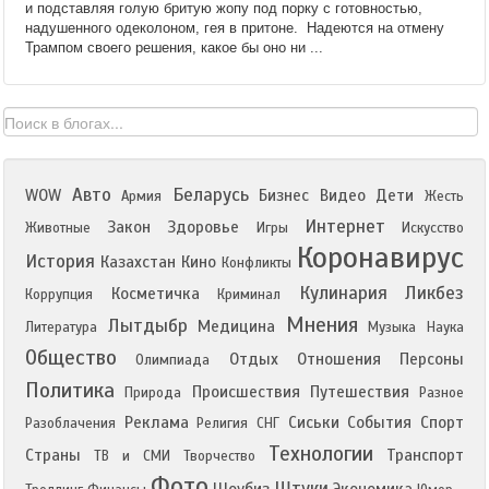
и подставляя голую бритую жопу под порку с готовностью,
надушенного одеколоном, гея в притоне. Надеются на отмену
Трампом своего решения, какое бы оно ни ...
Авто
Беларусь
WOW
Бизнес
Видео
Дети
Армия
Жесть
Интернет
Закон
Здоровье
Животные
Игры
Искусство
Коронавирус
История
Казахстан
Кино
Конфликты
Кулинария
Ликбез
Косметичка
Коррупция
Криминал
Мнения
Лытдыбр
Медицина
Литература
Музыка
Наука
Общество
Отдых
Отношения
Персоны
Олимпиада
Политика
Происшествия
Путешествия
Природа
Разное
Реклама
Сиськи
События
Спорт
Разоблачения
Религия
СНГ
Технологии
Страны
Транспорт
ТВ и СМИ
Творчество
Фото
Штуки