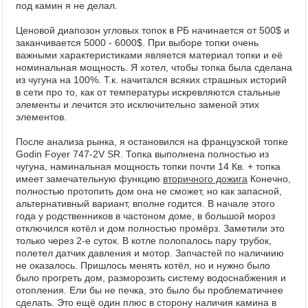
под камин я не делал.
Ценовой диапозон угловых топок в РБ начинается от 500$ и
заканчивается 5000 - 6000$. При выборе топки очень
важными характеристиками является материал топки и её
номинальная мощность. Я хотел, чтобы топка была сделана
из чугуна на 100%. Т.к. начитался всяких страшных историй
в сети про то, как от температуры искревляются стальные
элементы и лечится это исключительно заменой этих
элементов.
После анализа рынка, я остановился на французской топке
Godin Foyer 747-2V SR. Топка выполнена полностью из
чугуна, наминальная мощность топки почти 14 Кв. + топка
имеет замечательную функцию
вторичного дожига
Конечно,
полностью протопить дом она не сможет, но как запасной,
альтернативный вариант, вполне годится. В начале этого
года у родственников в частоном доме, в большой мороз
отключился котёл и дом полностью промёрз. Заметили это
только через 2-е суток. В котле полопалось пару трубок,
полетел датчик давления и мотор. Запчастей по наличиию
не оказалось. Пришлось менять котёл, но и нужно было
было прогреть дом, разморозить систему водоснабжения и
отопления. Ели бы не печка, это было бы проблематичнее
сделать. Это ещё один плюс в сторону наличия камина в