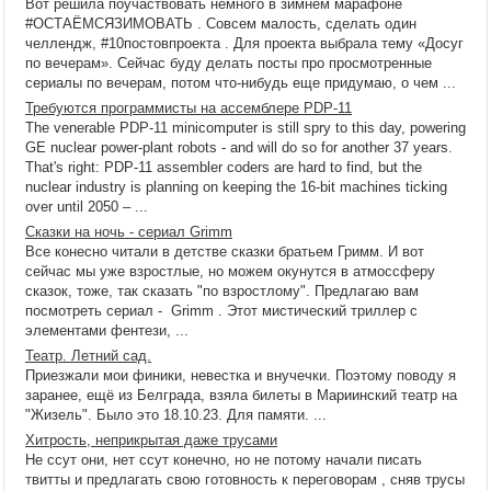
Вот решила поучаствовать немного в зимнем марафоне
#ОСТАЁМСЯЗИМОВАТЬ . Совсем малость, сделать один
челлендж, #10постовпроекта . Для проекта выбрала тему «Досуг
по вечерам». Сейчас буду делать посты про просмотренные
сериалы по вечерам, потом что-нибудь еще придумаю, о чем ...
Требуются программисты на ассемблере PDP-11
The venerable PDP-11 minicomputer is still spry to this day, powering
GE nuclear power-plant robots - and will do so for another 37 years.
That's right: PDP-11 assembler coders are hard to find, but the
nuclear industry is planning on keeping the 16-bit machines ticking
over until 2050 – ...
Сказки на ночь - сериал Grimm
Все конесно читали в детстве сказки братьем Гримм. И вот
сейчас мы уже взростлые, но можем окунутся в атмоссферу
сказок, тоже, так сказать "по взростлому". Предлагаю вам
посмотреть сериал - Grimm . Этот мистический триллер с
элементами фентези, ...
Театр. Летний сад.
Приезжали мои финики, невестка и внучечки. Поэтому поводу я
заранее, ещё из Белграда, взяла билеты в Мариинский театр на
"Жизель". Было это 18.10.23. Для памяти. ...
Хитрость, неприкрытая даже трусами
Не ссут они, нет ссут конечно, но не потому начали писать
твитты и предлагать свою готовность к переговорам , сняв трусы