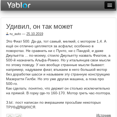
Разместить статью
Войти
Удивил, он так может
Неделя
ru_auto
—
25.10.2019
Месяц
Это Фиат 500. Да-да, тот самый, мелкий, с мотором 1,4. А
ещё он отлично цепляется за асфальт, особенно в
Рейтинги
поворотах. Не сравнить ни с Пунто, ни с Пандой, и даже
Джульетта ... по-моему, стоило Джульетту назвать Фиатом, а
Архив
500-й назначить Альфа-Ромео. Но у итальянцев свои мысли
по этому поводу. У них вообще странные мысли бывают:
Фототоп
например, надуваем фиат, втыкаем в него большой мотор
без доработки шасси и называем эту странную конструкцию
Видеотоп
Мазератти Гилби. Но это уже другая машина, а пока про
500-го.
Как сделать: понятно, что держит он столько исключительно
на прямой. В горку где-то 160-170. Мотор греть час-полтора.
З.Ы.: пост написан по вчерашним просьбам некоторых
ТРУбзДЯЩИХСЯ.
Источник