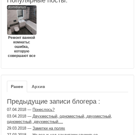
Популярные посты:
domitianus
Ремонт ванной
комнаты:
ошибка,
которую
совершают все
Ранее
Архив
Предыдущие записи блогера :
07.04.2018
—
Понеслось?
03.04.2018
—
Двухместный, одноместный, двухместный,
одноместный, двухместный....
29.03.2018
—
Заметки на полях
27.03.2018
—
Не все ж над саудитами глумиться