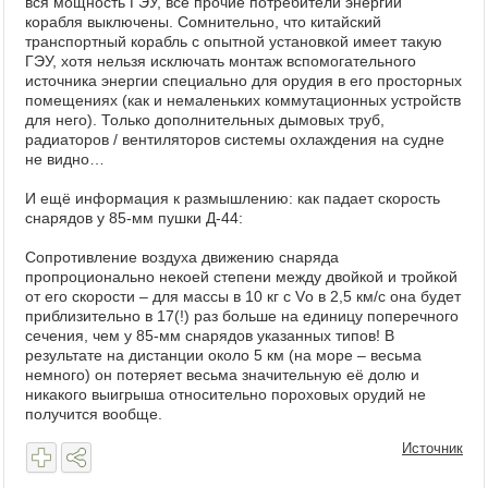
вся мощность ГЭУ, все прочие потребители энергии
корабля выключены. Сомнительно, что китайский
транспортный корабль с опытной установкой имеет такую
ГЭУ, хотя нельзя исключать монтаж вспомогательного
источника энергии специально для орудия в его просторных
помещениях (как и немаленьких коммутационных устройств
для него). Только дополнительных дымовых труб,
радиаторов / вентиляторов системы охлаждения на судне
не видно…
И ещё информация к размышлению: как падает скорость
снарядов у 85-мм пушки Д-44:
Сопротивление воздуха движению снаряда
пропроционально некоей степени между двойкой и тройкой
от его скорости – для массы в 10 кг c V
о
в 2,5 км/с она будет
приблизительно в 17(!) раз больше на единицу поперечного
сечения, чем у 85-мм снарядов указанных типов! В
результате на дистанции около 5 км (на море – весьма
немного) он потеряет весьма значительную её долю и
никакого выигрыша относительно пороховых орудий не
получится вообще.
Источник