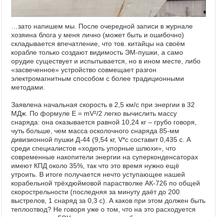
…зато напишем мы. После очередной записи в журнале
хозяина блога у меня лично (может быть и ошибочно)
складывается впечатление, что тов. китайцы на своём
корабле только создают видимость ЭМ-пушки, а само
орудие существует и испытывается, но в ином месте, либо
«засвеченное» устройство совмещает разгон
электромагнитным способом с более традиционными
методами.
Заявлена начальная скорость в 2,5 км/с при энергии в 32
МДж. По формуле Е = mV²/2 легко вычислить массу
снаряда: она оказывается равной 10,24 кг – грубо говоря,
чуть больше, чем масса осколочного снаряда 85-мм
дивизионной пушки Д-44 (9,54 кг, V
*
с составит 0,435 с. А
среди специалистов «ходють упорные шлюхи», что
современные накопители энергии на суперконденсаторах
имеют КПД около 35%, так что это время нужно ещё
утроить. В итоге получается нечто уступающее нашей
корабельной трёхдюймовой парастволке АК-726 по общей
скорострельности (последняя за минуту даёт до 200
выстрелов, 1 снаряд за 0,3 с). А каков при этом должен быть
теплоотвод? Не говоря уже о том, что на это расходуется