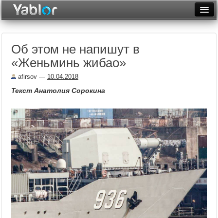
Разместить статью
Войти
Об этом не напишут в
Неделя
«Женьминь жибао»
Месяц
afirsov
—
10.04.2018
Рейтинги
Текст Анатолия Сорокина
Архив
Фототоп
Видеотоп