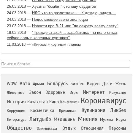
26.03.2018
—
Хуситы "бомбят" столицу саудитов
24.03.2018
—
НЛО что-то разлетались... К дождю, видать...
24.03.2018
—
Недостающее звено эволюции
23.03.2018
—
Новости про В-21 или "по секрету всему свету"
18.03.2018
—
"Прежде старый ... зарабатывал на велогонках,
сейчас соль в коленных суставах"
11.03.2018
—
«Кинжал» крупным планом
Авто
Беларусь
WOW
Бизнес
Видео
Дети
Армия
Жесть
Интернет
Закон
Здоровье
Животные
Игры
Искусство
Коронавирус
История
Казахстан
Кино
Конфликты
Кулинария
Ликбез
Косметичка
Коррупция
Криминал
Мнения
Лытдыбр
Медицина
Литература
Музыка
Наука
Общество
Отдых
Отношения
Персоны
Олимпиада