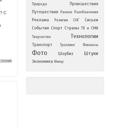
ы
Происшествия
Природа
а
Путешествия
Разное
Разоблачения
е? С
Реклама
Сиськи
Религия
СНГ
и
События
Спорт
Страны
ТВ и СМИ
Технологии
Творчество
Транспорт
Троллинг
Финансы
Фото
Штуки
Шоубиз
точник
Экономика
Юмор