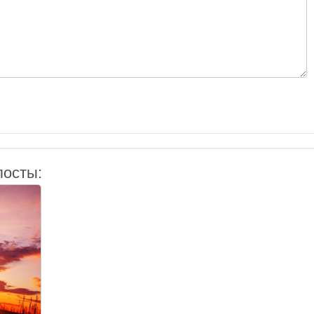
посты: