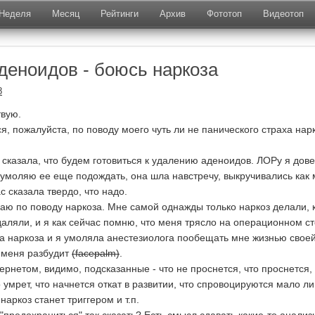
Неделя
Месяц
Рейтинги
Архив
Фототоп
Видеотоп
деноидов - боюсь наркоза
8
твую.
я, пожалуйста, по поводу моего чуть ли не панического страха нар
 сказала, что будем готовиться к удалению аденоидов. ЛОРу я дов
 умоляю ее еще подождать, она шла навстречу, выкручивались как 
с сказала твердо, что надо.
аю по поводу наркоза. Мне самой однажды только наркоз делали, к
даляли, и я как сейчас помню, что меня трясло на операционном ст
 а наркоза и я умоляла анестезиолога пообещать мне жизнью свое
о меня разбудит
(facepalm)
.
рнетом, видимо, подсказанные - что не проснется, что проснется, 
о умрет, что начнется откат в развитии, что спровоцируются мало ли
аркоз станет триггером и т.п.