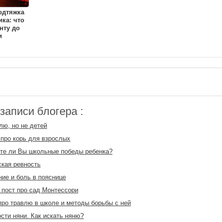
одтяжка
ка: что
нту до
и
аписи блогера :
лю, но не детей
про корь для взрослых
те ли Вы школьные победы ребенка?
кая ревность
ие и боль в пояснице
пост про сад Монтессори
про травлю в школе и методы борьбы с ней
сти няни. Как искать няню?