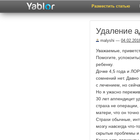
Разместить статью
Удаление а
malyshi
—
04.02.201
Уважаемые, приветс
Помогите, успокоитьс
ребенку.
Дочке 4,5 года и ЛОР
сомнений нет. Давно
с лечением, но сейча
Но я ужасно пережив
30 лет аппендицит у
страха не операции,
матери, что он точн
Страхи обычные, инте
мозгу навсегда что-т
скрытые проблемы и н