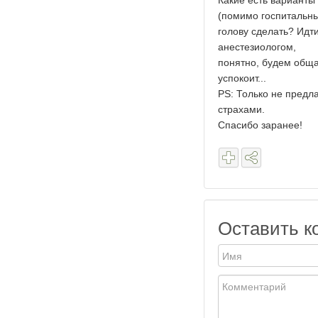
Какие есть варианты 
(помимо госпитальны
голову сделать? Идти
анестезиологом,
понятно, будем обща
успокоит...
PS: Только не предла
страхами.
Спасибо заранее!
Оставить к