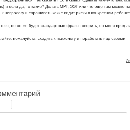
"предохраниться" так сказать? Есть смысл сдавать какие-то анализ
х) и если да, то какие? Делать МРТ, ЭЭГ или что еще там можно н
 к неврологу и спрашивать какие видит риски в конкретном ребенк
ться, но он же будет стандартные фразы говорить, он меня вряд л
гайте, пожалуйста, сходить к психологу и поработать над своими
Ис
омментарий