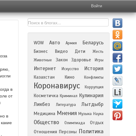
Войти
Авто
Беларусь
WOW
Армия
Бизнес
Видео
Дети
Жесть
коза
Закон
Здоровье
Животные
Игры
Интернет
История
Искусство
еряю,
могли
Казахстан
Кино
Конфликты
Коронавирус
Коррупция
огда в
Кулинария
Косметичка
оле от
Криминал
й
Ликбез
Лытдыбр
Литература
Мнения
Медицина
Музыка
Наука
но в
Общество
Отдых
 какие
Олимпиада
Политика
Отношения
Персоны