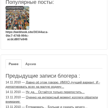
Популярные посты:
constantinus
https://webhook.site/30344aca-
0bc7-4748-994c-
acdcd807e846
Ранее
Архив
Предыдущие записи блогера :
14.11.2010
—
Давно об этом говорю. ИМХО лучший вариант. И -
депортировать всех на малую родину...
14.11.2010
—
Ну да... Остаётся только перепостить...
13.11.2010
—
Оченно на интересный момент коллеги обратили
внимание:
13.11.2010
—
Ёптваюмать... Больше и сказать нечего...