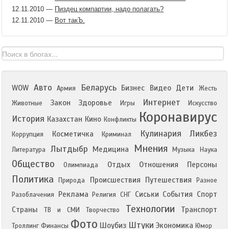
12.11.2010
—
Пиздец компартии, надо полагать?
12.11.2010
—
Вот такЪ.
Авто
Беларусь
WOW
Бизнес
Видео
Дети
Армия
Жесть
Интернет
Закон
Здоровье
Животные
Игры
Искусство
Коронавирус
История
Казахстан
Кино
Конфликты
Кулинария
Ликбез
Косметичка
Коррупция
Криминал
Мнения
Лытдыбр
Медицина
Литература
Музыка
Наука
Общество
Отдых
Отношения
Персоны
Олимпиада
Политика
Происшествия
Путешествия
Природа
Разное
Реклама
Сиськи
События
Спорт
Разоблачения
Религия
СНГ
Технологии
Страны
Транспорт
ТВ и СМИ
Творчество
Фото
Штуки
Шоубиз
Экономика
Троллинг
Финансы
Юмор