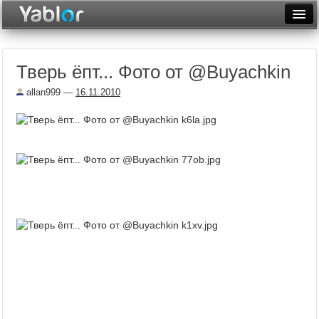
Разместить статью
Войти
Тверь ёпт... Фото от @Buyachkin
Неделя
allan999
—
16.11.2010
Месяц
Рейтинги
Архив
Фототоп
Видеотоп