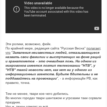
Эти ролики, возможно, фейк.
По крайней мере, редакция сайта "Русская Весна"
полагает,
что
"
Заявления неизвестных людей, отказывающиеся
назвать свои фамилии и выступающих на фоне раций
и гранатометов - это очевидная ложь. На одном из
микровонов имеется логтип телекомании "НТВ", у
"НТВ" такой новости нет, как нет ни у одного из
информационных агентств.
Будьте бдительны и не
поддавайтесь на провокации
", - а информацйи РВ, как
правило, точна.
Тем не менее, твари кое-чего добились.
Во многих городах твари шантажом и угрозами таки сорвали
праздник.
Что ж, твари ответят за всё.