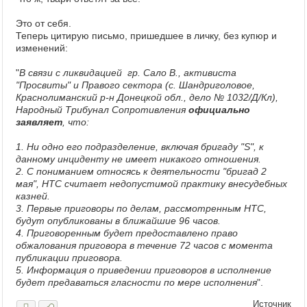
Это от себя.
Теперь цитирую письмо, пришедшее в личку, без купюр и
изменений:
"
В связи с ликвидацией гр. Сало В., активиста
"Просвиты" и Правого сектора (с. Шандриголовое,
Краснолиманский р-н Донецкой обл., дело № 1032/Д/Кл),
Народный Трибунал Сопротивления
официально
заявляет
, что:
1. Ни одно его подразделение, включая бригаду "S", к
данному инциденту не имеет никакого отношения.
2. С пониманием относясь к деятельности "бригад 2
мая", НТС считает недопустимой практику внесудебных
казней.
3. Первые приговоры по делам, рассмотренным НТС,
будут опубликованы в ближайшие 96 часов.
4. Приговоренным будет предоставлено право
обжалования приговора в течение 72 часов с момента
публикации приговора.
5. Информация о приведении приговоров в исполнение
будет предаваться гласности по мере исполнения
".
Источник