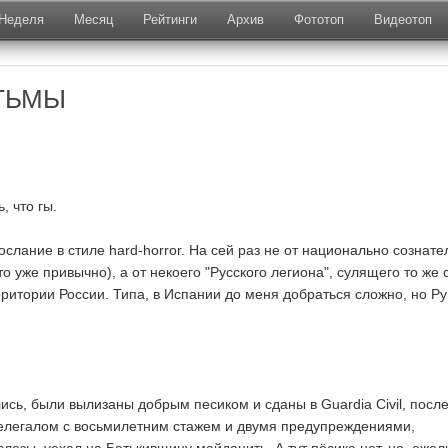
Неделя
Месяц
Рейтинги
Архив
Фототоп
Видеотоп
ТЬМЫ
, что гы.
слание в стиле hard-horror. На сей раз не от национально сознат
о уже привычно), а от некоего "Русского легиона", сулящего то же 
рритории России. Типа, в Испании до меня добраться сложно, но Ру
ись, были вылизаны добрым песиком и сданы в Guardia Civil, после
елегалом с восьмилетним стажем и двумя предупреждениями,