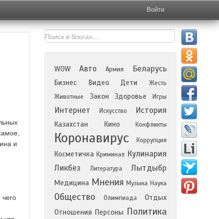
Войти
Авто
Беларусь
WOW
Армия
Бизнес
Видео
Дети
Жесть
Закон
Здоровье
Животные
Игры
Интернет
История
Искусство
ельных
Казахстан
Кино
Конфликты
самое,
Коронавирус
Коррупция
ина и
Кулинария
Косметичка
Криминал
Ликбез
Лытдыбр
Литература
Мнения
Медицина
Музыка
Наука
Общество
Отдых
 чего
Олимпиада
Политика
Отношения
Персоны