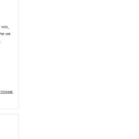
 что,
сли не
,
точник