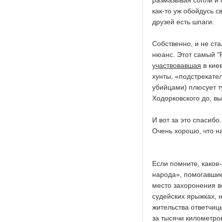
размазывая сопли и с
как-то уж обойдусь с
друзей есть шпаги.
Собственно, и не ста
нюанс. Этот самый "Р
участвовавшая
в кие
хунты, «подстрекате
убийцами) плюсует т
Ходорковского до, в
И вот за это спасибо.
Очень хорошо, что н
Если помните, какое
народа», помогавши
место захоронения 
судейских ярыжках, 
жительства ответчицы
за тысячи километро