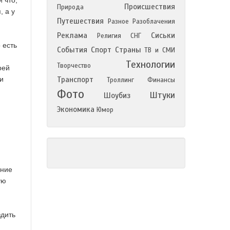
 что,
Происшествия
Природа
, а у
Путешествия
Разное
Разоблачения
Реклама
Сиськи
Религия
СНГ
 есть
События
Спорт
Страны
ТВ и СМИ
Технологии
Творчество
рей
и
Транспорт
Троллинг
Финансы
Фото
Штуки
Шоубиз
Экономика
Юмор
ение
ую
здить