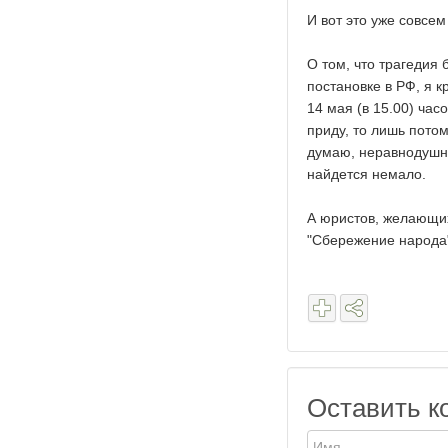
И вот это уже совсем
О том, что трагедия 
постановке в РФ, я к
14 мая (в 15.00) час
приду, то лишь потом
думаю, неравнодушны
найдется немало.
А юристов, желающих
"Сбережение народа
Оставить к