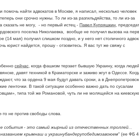
и помочь найти адвокатов в Москве, я написал, несколько человек
 теперь они срочно нужны. То ли из-за разгильдяйства, то ли из-за
а сказать не могу, - но первый истец -
Павел Купряшкин
, председа
рдовского поселка Николаевка, вообще не получил вызова на пер
ое (14 мая) получил слишком поздно, и у него нет столичного адвок
ь юрист найдется, прошу - отзовитесь. Я вас тут же свяжу с
собенно
сейчас
, когда фашизм терзает бывшую Украину, когда люде
янске, давят техникой в Краматорске и заживо жгут в Одессе. Когд
дают, что за ордена 9 мая будут давать сроки, а в Днепропетровск
кие ленточки. В такой ситуации особенно важно дать по сусалам
вцам», типа той же Романовой, чуть ли не молящейся на киевску
-то не против свободы слова.
е события - это самый жырный из отечественных троллей...
 названием крымнаш и украинубандерупобедимзавоюем
" (ее ФБ 4