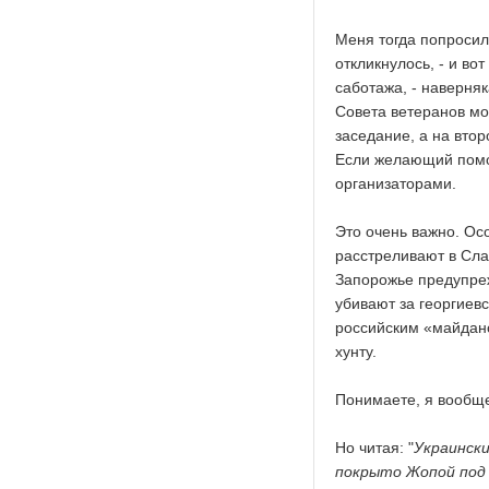
Меня тогда попросил
откликнулось, - и вот
саботажа, - наверняк
Совета ветеранов мо
заседание, а на втор
Если желающий помоч
организаторами.
Это очень важно. О
расстреливают в Слав
Запорожье предупреж
убивают за георгиевс
российским «майдано
хунту.
Понимаете, я вообще
Но читая: "
Украински
покрыто Жопой под