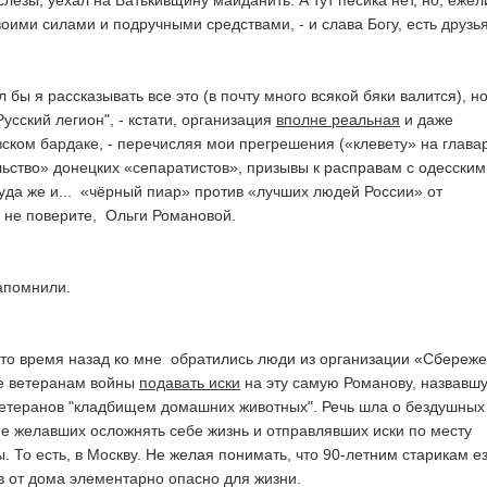
лезы, уехал на Батькивщину майданить. А тут пёсика нет, но, ежели
воими силами и подручными средствами, - и слава Богу, есть друзья
л бы я рассказывать все это (в почту много всякой бяки валится), но
усский легион", - кстати, организация
вполне реальная
и даже
вском бардаке, - перечисляя мои прегрешения («клевету» на глава
льство» донецких «сепаратистов», призывы к расправам с одесским
уда же и... «чёрный пиар» против «лучших людей России» от
ы не поверите, Ольги Романовой.
апомнили.
-то время назад ко мне обратились люди из организации «Сбереж
е ветеранам войны
подавать иски
на эту самую Романову, назвавш
ветеранов "кладбищем домашних животных". Речь шла о бездушных
не желавших осложнять себе жизнь и отправлявших иски по месту
. То есть, в Москву. Не желая понимать, что 90-летним старикам е
в от дома элементарно опасно для жизни.