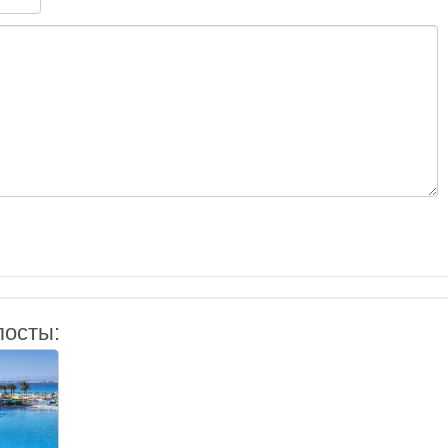
посты: