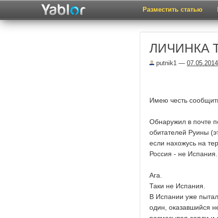
Разместить статью
ЛИЧИНКА 
putnik1
—
07.05.2014
Имею честь сообщить
Обнаружил в почте по
обитателей Руины (эт
если нахожусь на те
Россия - не Испания.
Ага.
Таки не Испания.
В Испании уже пытал
один, оказавшийся н