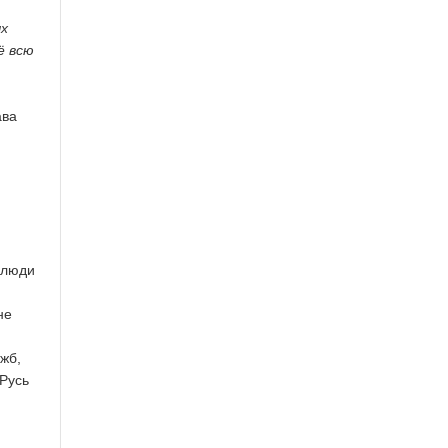
ых
ё всю
ва
елюди
не
жб,
«Русь