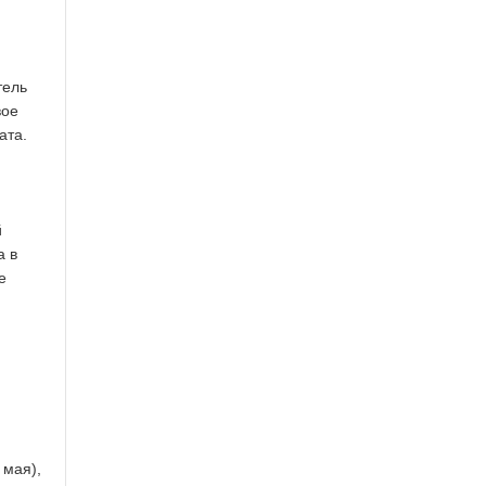
тель
вое
ата.
й
а в
е
ю
 мая),