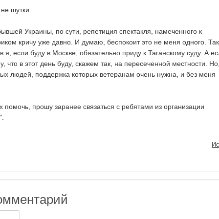
 не шутки.
бывшей Украины, по сути, репетиция спектакля, намеченного к
риком кричу уже давно. И думаю, беспокоит это не меня одного. Так
ов я, если буду в Москве, обязательно приду к Таганскому суду. А е
у, что в этот день буду, скажем так, на пересеченной местности. Но
х людей, поддержка которых ветеранам очень нужна, и без меня
 помочь, прошу заранее связаться с ребятами из организации
".
Ис
омментарий