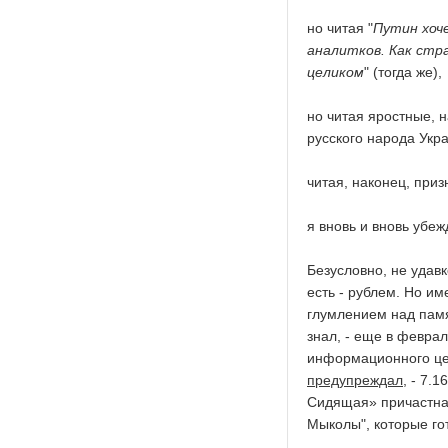
но читая "
Путин хоч
аналитков. Как стра
целиком
" (тогда же),
но читая яростные, 
русского народа Укра
читая, наконец, при
я вновь и вновь убе
Безусловно, не удавк
есть - рублем. Но им
глумлением над памя
знал, - еще в февра
информационного цен
предупреждал
, - 7.
Сидящая» причастна 
Мыколы", которые гот