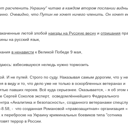
ет расчленить Украину" читаю в каждом втором послании видн
нно. Очевидно, что Путин не хочет ничего членить. Он хочет е
накаченные лютой злобой
наезды на Русскую весну
и
отрицания
пра
ины на русский язык,
знания
в ненависти
к Великой Победе 9 мая,
ждаюсь: взбесившуюся нелюдь нужно тормозить
ой. И не пулей. Строго по суду. Наказывая самым дорогим, что у н
ея в виду и то, что дело уже не только в оскорбленных ветеранах и
тью павших героев. Всё куда серьезнее. Оказывается, - я об этом 
ле Сергей Соколов эксперт, осведомлённейшего Федерального
тра «Аналитика и безопасность», созданного ветеранами спецслу
16-8.58, - что созданная Романовой «правозащитная» организация 
к переброске на Украину криминальных боевиков типа "сотника
овят террор в России.