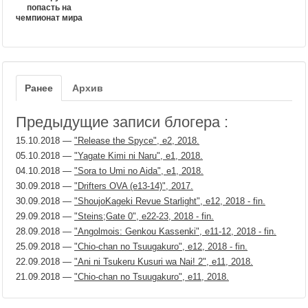
попасть на
чемпионат мира
Ранее
Архив
Предыдущие записи блогера :
15.10.2018
—
"Release the Spyce", е2, 2018.
05.10.2018
—
"Yagate Kimi ni Naru", е1, 2018.
04.10.2018
—
"Sora to Umi no Aida", е1, 2018.
30.09.2018
—
"Drifters OVA (e13-14)", 2017.
30.09.2018
—
"ShoujoKageki Revue Starlight", е12, 2018 - fin.
29.09.2018
—
"Steins;Gate 0", е22-23, 2018 - fin.
28.09.2018
—
"Angolmois: Genkou Kassenki", е11-12, 2018 - fin.
25.09.2018
—
"Chio-chan no Tsuugakuro", е12, 2018 - fin.
22.09.2018
—
"Ani ni Tsukeru Kusuri wa Nai! 2", е11, 2018.
21.09.2018
—
"Chio-chan no Tsuugakuro", е11, 2018.