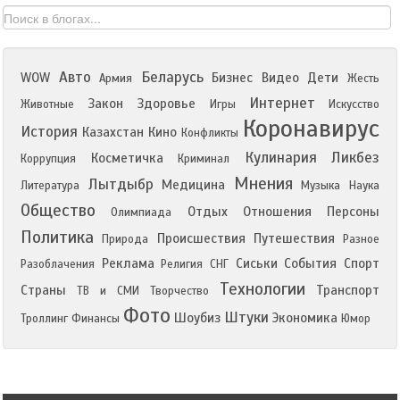
Авто
Беларусь
WOW
Бизнес
Видео
Дети
Армия
Жесть
Интернет
Закон
Здоровье
Животные
Игры
Искусство
Коронавирус
История
Казахстан
Кино
Конфликты
Кулинария
Ликбез
Косметичка
Коррупция
Криминал
Мнения
Лытдыбр
Медицина
Литература
Музыка
Наука
Общество
Отдых
Отношения
Персоны
Олимпиада
Политика
Происшествия
Путешествия
Природа
Разное
Реклама
Сиськи
События
Спорт
Разоблачения
Религия
СНГ
Технологии
Страны
Транспорт
ТВ и СМИ
Творчество
Фото
Штуки
Шоубиз
Экономика
Троллинг
Финансы
Юмор