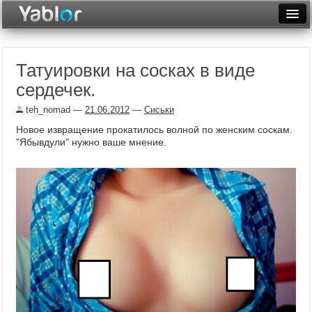
Разместить статью
Войти
Татуировки на сосках в виде
Неделя
сердечек.
Месяц
teh_nomad
—
21.06.2012
—
Сиськи
Рейтинги
Новое извращение прокатилось волной по женским соскам.
"Ябывдули" нужно ваше мнение.
Архив
Фототоп
Видеотоп