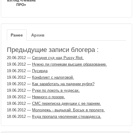
взгляд «Лемана
ПРО»
Ранее
Архив
Предыдущие записи блогера :
20.06.2012
—
Сегодня суд над Pussy Riot.
19.06.2012
—
Нужно ли гопникам высшее образование.
19.06.2012
—
Пусирда
19.06.2012
—
Конфликт с налоговой.
19.06.2012
—
Как заработать на падении рубля?
19.06.2012
—
Руки по локоть в чудесах.
19.06.2012
—
Немного о позоре.
19.06.2012
—
СМС переписка девушки с ее парнем.
18.06.2012
—
Молодежь - выдыхай. Босых в пролете.
18.06.2012
—
Куда пропала уволенная стюардесса.