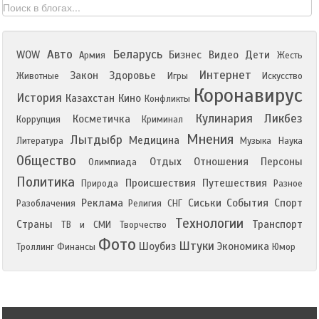
Авто
Беларусь
WOW
Бизнес
Видео
Дети
Армия
Жесть
Интернет
Закон
Здоровье
Животные
Игры
Искусство
Коронавирус
История
Казахстан
Кино
Конфликты
Кулинария
Ликбез
Косметичка
Коррупция
Криминал
Мнения
Лытдыбр
Медицина
Литература
Музыка
Наука
Общество
Отдых
Отношения
Персоны
Олимпиада
Политика
Происшествия
Путешествия
Природа
Разное
Реклама
Сиськи
События
Спорт
Разоблачения
Религия
СНГ
Технологии
Страны
Транспорт
ТВ и СМИ
Творчество
Фото
Штуки
Шоубиз
Экономика
Троллинг
Финансы
Юмор