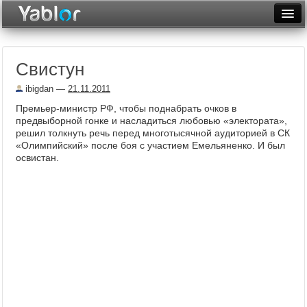
Разместить статью
Войти
Свистун
Неделя
ibigdan
—
21.11.2011
Месяц
Премьер-министр РФ, чтобы поднабрать очков в
предвыборной гонке и насладиться любовью «электората»,
Рейтинги
решил толкнуть речь перед многотысячной аудиторией в СК
«Олимпийский» после боя с участием Емельяненко. И был
Архив
освистан.
Фототоп
Видеотоп