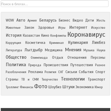
Авто
Беларусь
WOW
Бизнес
Видео
Дети
Армия
Жесть
Интернет
Закон
Здоровье
Животные
Игры
Искусство
Коронавирус
История
Казахстан
Кино
Конфликты
Кулинария
Ликбез
Косметичка
Коррупция
Криминал
Мнения
Лытдыбр
Медицина
Литература
Музыка
Наука
Общество
Отдых
Отношения
Персоны
Олимпиада
Политика
Происшествия
Путешествия
Природа
Разное
Реклама
Сиськи
События
Спорт
Разоблачения
Религия
СНГ
Технологии
Страны
Транспорт
ТВ и СМИ
Творчество
Фото
Штуки
Шоубиз
Экономика
Троллинг
Финансы
Юмор