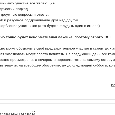
ринимать участие все желающие.
орческий подход.
строумные вопросы и ответы.
ёб и разумное подтрунивание друг над другом.
корбление участников (а то будете флудить один в игноре).
о точно будет ненормативная лексика, поэтому строго 18 +
сно могут обозначить своё предварительное участие в каментах к э
очет участвовать могут просто почитать. На следующий день все ко
вестно просмотрены, а вечером я перешлю жетоны самому остроу
 вывешу их на всеобщее обозрение, аж до следующей субботы, ког
Ис
омментарий