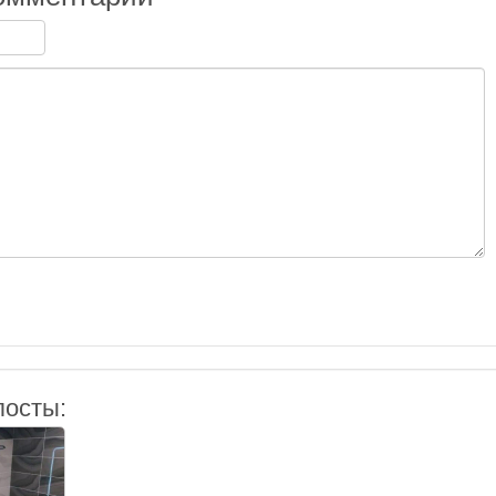
посты: