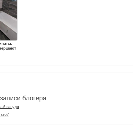
мнаты:
овершают
аписи блогера :
вый зануда
 кто?