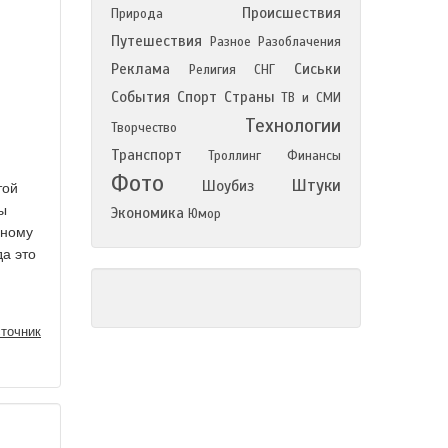
Происшествия
Природа
Путешествия
Разное
Разоблачения
Реклама
Сиськи
Религия
СНГ
События
Спорт
Страны
ТВ и СМИ
Технологии
Творчество
Транспорт
Троллинг
Финансы
Фото
Штуки
Шоубиз
той
мы
Экономика
Юмор
мному
да это
точник