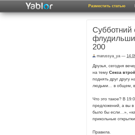
Разместить статью
Субботний 
флудильшик
200
marussya_ya
—
14.0
Друзья, сегодня веч
на тему
Секса втро
поднять друг другу 
людьми… в общем, вс
Что это такое? В 19:
предложений, а вы в
было бы если…», «ка
прикольные открытки 
Правила.