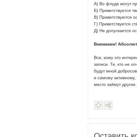
А) Во флуде могут п
Б) Приветствуется тв
В) Приветствуются о
Г) Приветствуется ст
Д) Не допускается ос
Внимание! Абсолютн
Все, кому это интере
записи. Те, кто не х
будут мной добросо
и самому активному,
место займут другие.
Оставить к