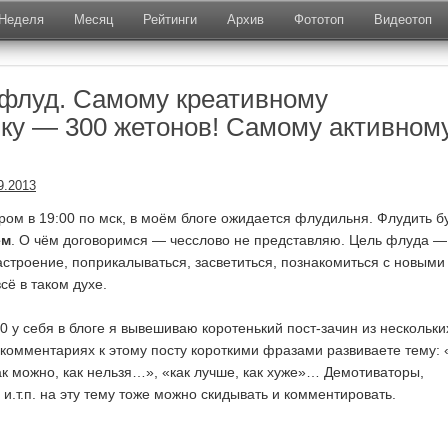
Неделя
Месяц
Рейтинги
Архив
Фототоп
Видеотоп
флуд. Самому креативному
у — 300 жетонов! Самому активном
9.2013
ером в 19:00 по мск, в моём блоге ожидается флудильня. Флудить 
ём
. О чём договоримся — чесслово не представляю. Цель флуда —
настроение, поприкалываться, засветиться, познакомиться с новыми
ё в таком духе.
00 у себя в блоге я вывешиваю коротенький пост-зачин из нескольки
 комментариях к этому посту короткими фразами развиваете тему: 
к можно, как нельзя…», «как лучше, как хуже»… Демотиваторы,
и.т.п. на эту тему тоже можно скидывать и комментировать.