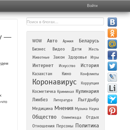
Войти
у —
Авто
Беларусь
WOW
Армия
Бизнес
Видео
Дети
Жесть
Закон
Здоровье
Животные
Игры
будем
Интернет
История
Искусство
Казахстан
Кино
Конфликты
Коронавирус
Коррупция
Кулинария
Косметичка
Криминал
х
Ликбез
Лытдыбр
Литература
«что
Мнения
Медицина
Музыка
Наука
Общество
Отдых
Олимпиада
Политика
Отношения
Персоны