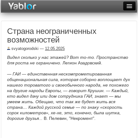
Разместить статью
Войти
Страна неограниченных
Неделя
возможностей
Месяц
svyatogorodski
—
12.05.2025
Рейтинги
Видел сколько у нас этажей? Вот то-то. Пространство
для роста не ограничено.
Легион Азадовский.
Архив
— ГАИ — единственная нескомпрометированная
общенациональная сила, которая соборно воплощает дух
Фототоп
нашего тороватого и своеобычного народа, не похожего
на другие народы Европы, — говорит Крушин. — Каждый,
Видеотоп
кто видел дачу или дом сотрудника ГАИ, знает — мы
умеем жить. Обещаю, что так же будет жить вся
страна… Каждой русской семье — по знаку «скорость
сорок километров», хе-хе, это, конечно, была шутка,
дорогие друзья...
В. Пелевин, "Некромент".