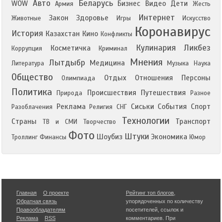
Авто
Беларусь
WOW
Бизнес
Видео
Дети
Армия
Жесть
Интернет
Закон
Здоровье
Животные
Игры
Искусство
Коронавирус
История
Казахстан
Кино
Конфликты
Кулинария
Ликбез
Косметичка
Коррупция
Криминал
Мнения
Лытдыбр
Медицина
Литература
Музыка
Наука
Общество
Отдых
Отношения
Персоны
Олимпиада
Политика
Происшествия
Путешествия
Природа
Разное
Реклама
Сиськи
События
Спорт
Разоблачения
Религия
СНГ
Технологии
Страны
Транспорт
ТВ и СМИ
Творчество
Фото
Штуки
Шоубиз
Экономика
Троллинг
Финансы
Юмор
Главная
О проекте
Рейтинг топ блогов
,
Обратная связь
упорядоченных по количеству
Правообладателям
посетителей, ссылок и
Реклама
RSS
комментариев. При