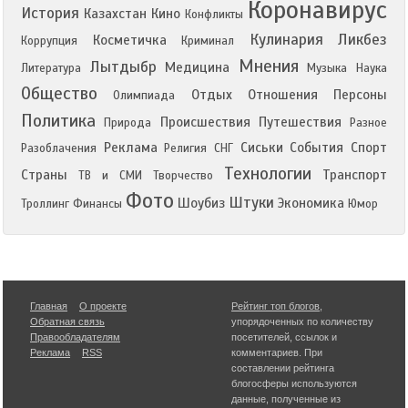
Коронавирус
История
Казахстан
Кино
Конфликты
Кулинария
Ликбез
Косметичка
Коррупция
Криминал
Мнения
Лытдыбр
Медицина
Литература
Музыка
Наука
Общество
Отдых
Отношения
Персоны
Олимпиада
Политика
Происшествия
Путешествия
Природа
Разное
Реклама
Сиськи
События
Спорт
Разоблачения
Религия
СНГ
Технологии
Страны
Транспорт
ТВ и СМИ
Творчество
Фото
Штуки
Шоубиз
Экономика
Троллинг
Финансы
Юмор
Главная
О проекте
Рейтинг топ блогов
,
Обратная связь
упорядоченных по количеству
Правообладателям
посетителей, ссылок и
Реклама
RSS
комментариев. При
составлении рейтинга
блогосферы используются
данные, полученные из