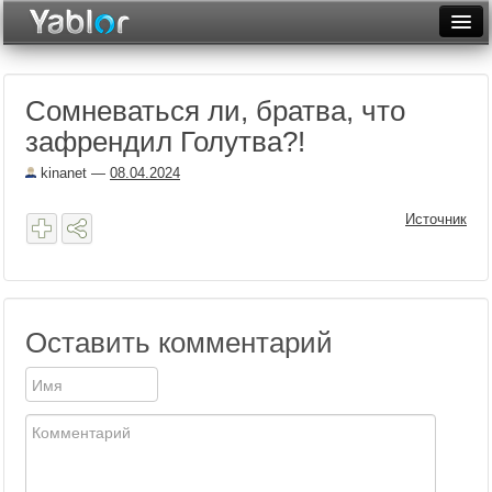
Разместить статью
Войти
Сомневаться ли, братва, что
Неделя
зафрендил Голутва?!
Месяц
kinanet
—
08.04.2024
Рейтинги
Источник
Архив
Фототоп
Видеотоп
Оставить комментарий