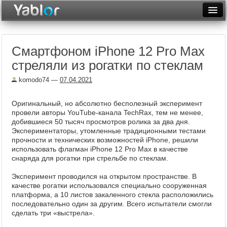
Разместить статью
Войти
Смартфоном iPhone 12 Pro Max
Неделя
стреляли из рогатки по стеклам
Месяц
komodo74
—
07.04.2021
Рейтинги
Оригинальный, но абсолютно бесполезный эксперимент
Архив
провели авторы YouTube-канала TechRax, тем не менее,
добившиеся 50 тысяч просмотров ролика за два дня.
Экспериментаторы, утомленные традиционными тестами
Фототоп
прочности и технических возможностей iPhone, решили
использовать флагман iPhone 12 Pro Max в качестве
Видеотоп
снаряда для рогатки при стрельбе по стеклам.
Эксперимент проводился на открытом пространстве. В
качестве рогатки использовался специально сооруженная
платформа, а 10 листов закаленного стекла расположились
последовательно один за другим. Всего испытатели смогли
сделать три «выстрела».