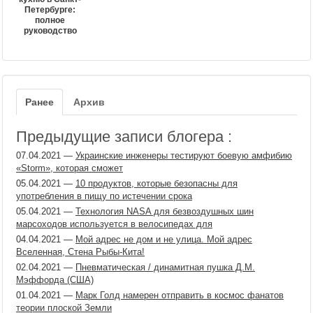
Петербурге:
полное
руководство
Ранее
Архив
Предыдущие записи блогера :
07.04.2021
—
Украинские инженеры тестируют боевую амфибию
«Storm», которая сможет
05.04.2021
—
10 продуктов, которые безопасны для
употребления в пищу по истечении срока
05.04.2021
—
Технология NASA для безвоздушных шин
марсоходов используется в велосипедах для
04.04.2021
—
Мой адрес не дом и не улица. Мой адрес
Вселенная, Стена Рыбы-Кита!
02.04.2021
—
Пневматическая / динамитная пушка Д.М.
Мэффорда (США)
01.04.2021
—
Марк Голд намерен отправить в космос фанатов
теории плоской Земли