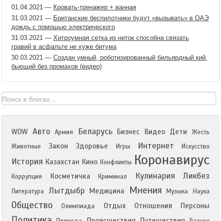
01.04.2021
—
Кровать-тренажер + ванная
31.03.2021
—
Британские беспилотники будут «вызывать» в ОАЭ
дождь с помощью электрического
31.03.2021
—
Хитроумная сетка из ниток способна связать
гравий в асфальте не хуже битума
30.03.2021
—
Создан умный, роботизированный бильярдный кий,
бьющий без промахов (видео)
Авто
Беларусь
WOW
Бизнес
Видео
Дети
Армия
Жесть
Интернет
Закон
Здоровье
Животные
Игры
Искусство
Коронавирус
История
Казахстан
Кино
Конфликты
Кулинария
Ликбез
Косметичка
Коррупция
Криминал
Мнения
Лытдыбр
Медицина
Литература
Музыка
Наука
Общество
Отдых
Отношения
Персоны
Олимпиада
Политика
Происшествия
Путешествия