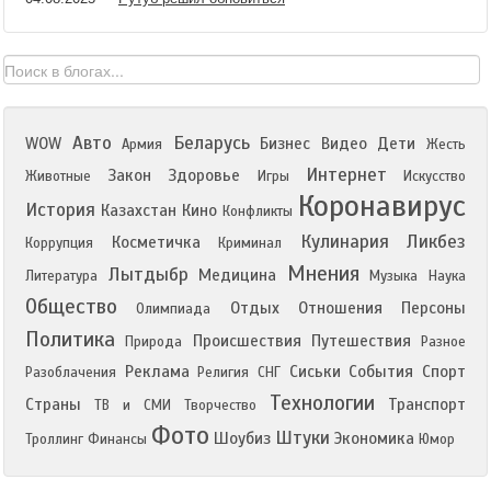
Авто
Беларусь
WOW
Бизнес
Видео
Дети
Армия
Жесть
Интернет
Закон
Здоровье
Животные
Игры
Искусство
Коронавирус
История
Казахстан
Кино
Конфликты
Кулинария
Ликбез
Косметичка
Коррупция
Криминал
Мнения
Лытдыбр
Медицина
Литература
Музыка
Наука
Общество
Отдых
Отношения
Персоны
Олимпиада
Политика
Происшествия
Путешествия
Природа
Разное
Реклама
Сиськи
События
Спорт
Разоблачения
Религия
СНГ
Технологии
Страны
Транспорт
ТВ и СМИ
Творчество
Фото
Штуки
Шоубиз
Экономика
Троллинг
Финансы
Юмор