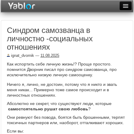
Разместить статью
Войти
Синдром самозванца в
Неделя
личностно -социальных
Месяц
отношениях
Рейтинги
ignat_dvornik
—
11.08.2025
Как испортить себе личную жизнь!? Проще простого.
Архив
помнится Дворник писал про синдром самозванца, про
исключительно низкую личную самооценку.
Фототоп
Ничего я, лично, не достоин, потому что я никто и звать
Видеотоп
меня никак... Примерно тоже самое происходит и в
личностных отношениях.
Абсолютно не секрет, что существуют люди, которые
самостоятельно рушат свою любовь
?
Они ревнуют без повода, боятся быть брошенными, терпят
токсичных партнеров или, наоборот, отталкивают хороших.
Если вы: