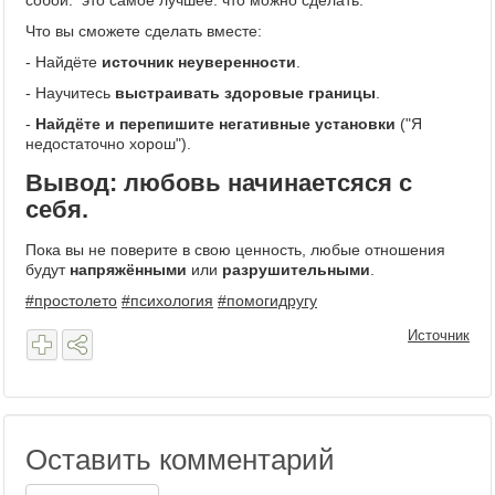
собой. это самое лучшее. что можно сделать.
Что вы сможете сделать вместе:
- Найдёте
источник неуверенности
.
- Научитесь
выстраивать здоровые границы
.
-
Найдёте и перепишите негативные установки
("Я
недостаточно хорош").
Вывод: любовь начинаетсяся с
себя.
Пока вы не поверите в свою ценность, любые отношения
будут
напряжёнными
или
разрушительными
.
#простолето
#психология
#помогидругу
Источник
Оставить комментарий