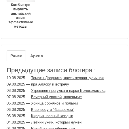
Как быстро
выучить
английский
язык:
эффективные
методы
Ранее
Архив
Предыдущие записи блогера :
10.08.2025
—
Томаты Дворника, часть первая, уличная
09.08.2025
—
пра Аляску и встречу
08.08.2025
—
Утрешняя прогулка в парке Волоколамска
07.08.2025
—
Вечерний урожай, новенькие
06.08.2025
—
Убийца сорняков и полыни
06.08.2025
—
К вопросу о "баварском"
05.08.2025
—
Кирдык, полный кирдык
04.08.2025
—
Летний ужин, который нужен
04.08.2025
—
Рутуб решил обновиться