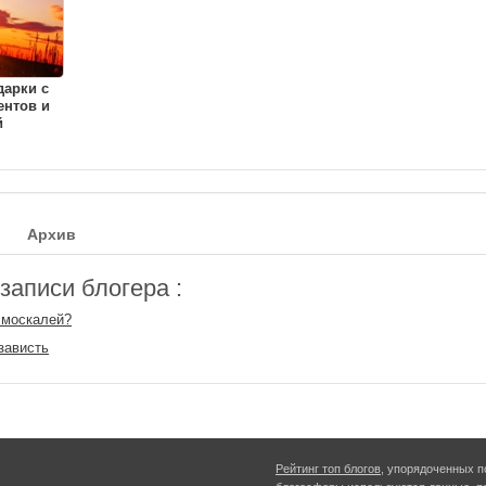
дарки с
ентов и
й
Архив
аписи блогера :
 москалей?
зависть
Рейтинг топ блогов
, упорядоченных п