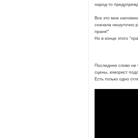
народ-то предупрежд
Все это мне напомин
сначала нешуточно ра
пранк!"
Но в конце этого "пр
Последнее слово не 
сцены, юморист подош
Есть только одно отл