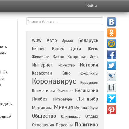
Войти
Авто
Беларусь
WOW
Армия
лить
Бизнес
Видео
Дети
Жесть
лжен
Закон
Здоровье
Животные
Игры
Интернет
История
Искусство
HC).
Казахстан
Кино
Конфликты
ые
Коронавирус
Коррупция
о
Кулинария
Косметичка
Криминал
Ликбез
Лытдыбр
Литература
ладить
Мнения
Медицина
Музыка
Наука
Общество
Отдых
годный
Олимпиада
Политика
Отношения
Персоны