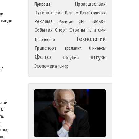
Происшествия
Природа
Путешествия
Разное
Разоблачения
ми
Камеди
Реклама
Сиськи
Религия
СНГ
События
Спорт
Страны
ТВ и СМИ
Технологии
Творчество
Транспорт
Троллинг
Финансы
Фото
Штуки
Шоубиз
Экономика
Юмор
е?
ский
 В
а.
.
том,
но