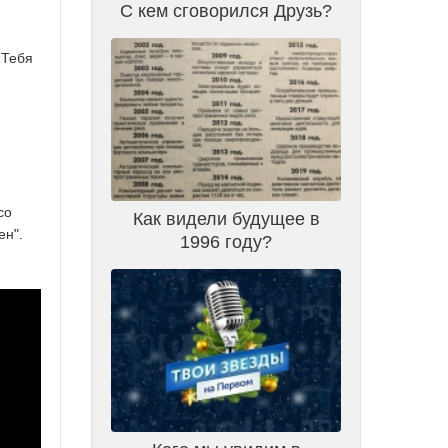
С кем сговорился Друзь?
 Тебя
со
Как видели будущее в
ен".
1996 году?