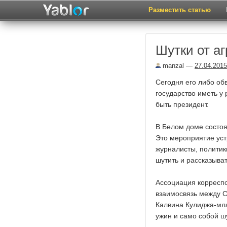
Разместить статью
Шутки от а
manzal
—
27.04.2015
Сегодня его либо об
государство иметь у 
быть президент.
В Белом доме состо
Это мероприятие уст
журналисты, политик
шутить и рассказыват
Ассоциация корреспо
взаимосвязь между С
Калвина Кулиджа-мла
ужин и само собой ш