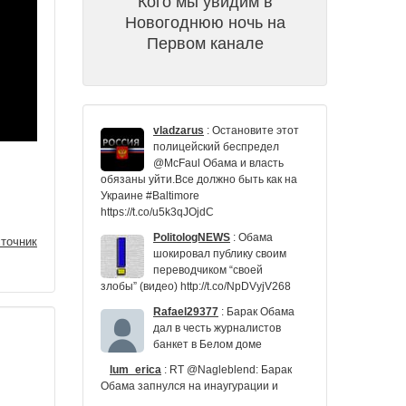
Кого мы увидим в
Новогоднюю ночь на
Первом канале
vladzarus
:
Остановите этот
полицейский беспредел
@McFaul Обама и власть
обязаны уйти.Все должно быть как на
Украине #Baltimore
https://t.co/u5k3qJOjdC
PolitologNEWS
:
Обама
точник
шокировал публику своим
переводчиком “своей
злобы” (видео) http://t.co/NpDVyjV268
Rafael29377
:
Барак Обама
дал в честь журналистов
банкет в Белом доме
lum_erica
:
RT @Nagleblend: Барак
Обама запнулся на инаугурации и
попросил включить бит заново.