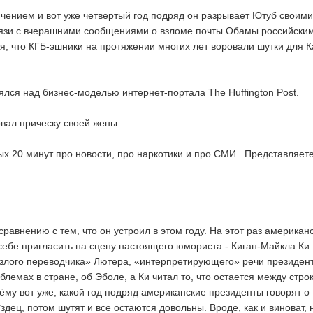
чением и вот уже четвертый год подряд он разрывает Ютуб своими
вязи с вчерашними сообщениями о взломе почты Обамы российски
ия, что КГБ-эшники на протяжении многих лет воровали шутки для 
лся над бизнес-моделью интернет-портала The Huffington Post.
овал прическу своей жены.
ых 20 минут про новости, про наркотики и про СМИ. Представляет
 сравнению с тем, что он устроил в этом году. На этот раз американ
себе пригласить на сцену настоящего юмориста - Киган-Майкла Ки.
«злого переводчика» Лютера, «интерпретирующего» речи президент
лемах в стране, об Эболе, а Ки читал то, что остается между строк
ёму вот уже, какой год подряд американские президенты говорят о 
здец, потом шутят и все остаются довольны. Вроде, как и виноват, 