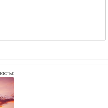
посты: