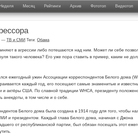
Неделя
Месяц
Рейтинги
Архив
Фототоп
Видеотоп
грессора
—
ТВ и СМИ
Теги:
Обама
виняют в агрессии либо потешаются над ним. Может ли себе позво
руля такого человека? Его уже пора ставить в пример, каким не до
ялся ежегодный ужин Ассоциации корреспондентов Белого дома (W
раивается каждый год, его посещают самые знаменитые и известн
и и актёры США. По славной традиции WHCA, президенту положен
ь анекдоты, в том числе и о себе.
ндентов Белого дома была создана в 1914 году для того, чтобы на
МИ и президентом. Каждый глава Белого дома, начиная с Джона
дшего от республиканской партии, был обязан посещать этот еже
утить.