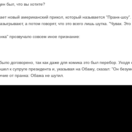
ен был, что вы хотите?
ает новый американский прикол, который называется "Пранк-шоу".
зыгрывают, а потом говорят, что это всего лишь шутка. "Чувак. Это
анка" прозвучало совсем иное признание:
было договорено, так как даже для комика это был перебор. Уходя 
ел к супруге президента и, указывая на Обаму, сказал: "Он безум
ичие от пранка: Обама не шутил.