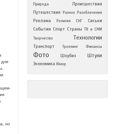
Происшествия
Природа
Путешествия
Разное
Разоблачения
Реклама
Сиськи
Религия
СНГ
События
Спорт
Страны
ТВ и СМИ
Технологии
Творчество
Транспорт
Троллинг
Финансы
Фото
Штуки
в
Шоубиз
 для
Экономика
Юмор
ы,
ли
бщем-
ния
в
а, но