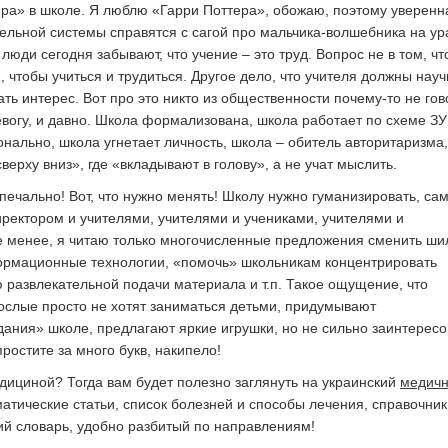
ера» в школе. Я люблю «Гарри Поттера», обожаю, поэтому уверенна
тельной системы справятся с сагой про мальчика-волшебника на ур
люди сегодня забывают, что учение – это труд. Вопрос не в том, ч
м, чтобы учиться и трудиться. Другое дело, что учителя должны науч
ать интерес. Вот про это никто из общественности почему-то не гов
евогу, и давно. Школа формализована, школа работает по схеме ЗУ
нально, школа угнетает личность, школа – обитель авторитаризма,
сверху вниз», где «вкладывают в голову», а не учат мыслить.
печально! Вот, что нужно менять! Школу нужно гуманизировать, са
ректором и учителями, учителями и учениками, учителями и
 менее, я читаю только многочисленные предложения сменить ши
ормационные технологии, «помочь» школьникам концентрировать
развлекательной подачи материала и т.п. Такое ощущение, что
слые просто не хотят заниматься детьми, придумывают
ания» школе, предлагают яркие игрушки, но не сильно заинтерес
простите за много букв, накипело!
дициной? Тогда вам будет полезно заглянуть на украинский
медич
атические статьи, список болезней и способы лечения, справочник
ий словарь, удобно разбитый по направлениям!