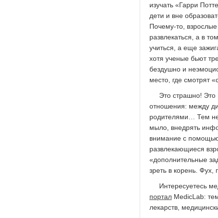
изучать «Гарри Потт
дети и вне образова
Почему-то, взрослые 
развлекаться, а в то
учиться, а еще зажиг
хотя ученые бьют тр
бездушно и неэмоцио
место, где смотрят «
Это страшно! Это 
отношения: между ди
родителями… Тем не
мыло, внедрять инф
внимание с помощью 
развлекающиеся взро
«дополнительные зад
зреть в корень. Фух, 
Интересуетесь ме
портал
MedicLab: тем
лекарств, медицинск