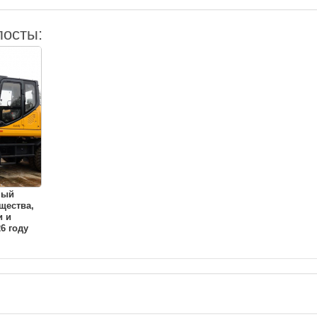
посты:
ный
щества,
и и
6 году