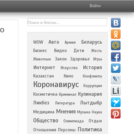
Войти
то
Авто
Беларусь
WOW
Армия
Бизнес
Видео
Дети
Жесть
Закон
Здоровье
Животные
Игры
Интернет
История
Искусство
Казахстан
Кино
Конфликты
Коронавирус
Коррупция
Кулинария
Косметичка
Криминал
Ликбез
Лытдыбр
Литература
Мнения
Медицина
Музыка
Наука
Общество
Отдых
Олимпиада
Политика
Отношения
Персоны