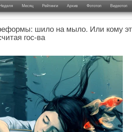
Неделя
Месяц
Рейтинги
Архив
Фототоп
Видеотоп
еформы: шило на мыло. Или кому э
считая гос-ва