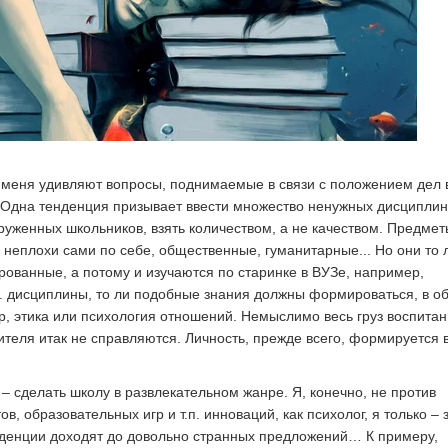
меня удивляют вопросы, поднимаемые в связи с положением дел 
 Одна тенденция призывает ввести множество ненужных дисциплин
руженных школьников, взять количеством, а не качеством. Предмет
 неплохи сами по себе, общественные, гуманитарные... Но они то 
ованные, а потому и изучаются по старинке в ВУЗе, например,
п. дисциплины, то ли подобные знания должны формироваться, в о
ер, этика или психология отношений. Немыслимо весь груз воспита
ителя итак не справляются. Личность, прежде всего, формируется 
– сделать школу в развлекательном жанре. Я, конечно, не против
в, образовательных игр и т.п. инноваций, как психолог, я только – з
нденции доходят до довольно странных предложений… К примеру,