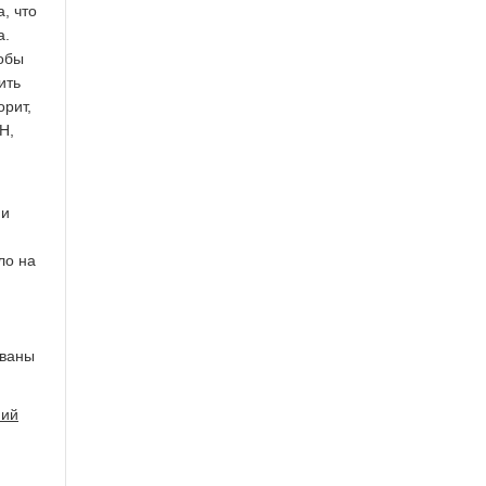
, что
а.
тобы
ить
орит,
Н,
ми
ло на
ованы
ний