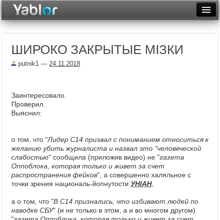
Разместить статью
Войти
ШИРОКО ЗАКРЫТЫЕ МIЗКИ
Неделя
putnik1
—
24.11.2018
Месяц
Рейтинги
Заинтересовало.
Проверил.
Архив
Выяснил:
Фототоп
о том, что "
Лидер С14 призвал с пониманием относиться к
Видеотоп
желанию убить журналиста и назвал это "человеческой
слабостью
" сообщила (приложив видео) не "
газета
Оппоблока, которая только и живет за счет
распространения фейков
", а совершенно халяльное с
точки зрения националь-йопнутости
УНIАН
,
а о том, что "
В С14 признались, что избивают людей по
наводке СБУ
" (и не только в этом, а и во многом другом)
"
газета Оппоблока, которая только и живет за счет