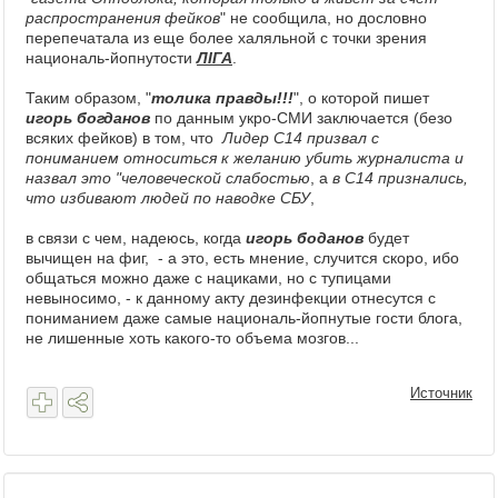
распространения фейков
" не сообщила, но дословно
перепечатала из еще более халяльной с точки зрения
националь-йопнутости
ЛIГА
.
Таким образом, "
толика правды!!!
", о которой пишет
игорь богданов
по данным укро-СМИ заключается (безо
всяких фейков) в том, что
Лидер С14 призвал с
пониманием относиться к желанию убить журналиста и
назвал это "человеческой слабостью
, а
в С14 признались,
что избивают людей по наводке СБУ
,
в связи с чем, надеюсь, когда
игорь боданов
будет
вычищен на фиг, - а это, есть мнение, случится скоро, ибо
общаться можно даже с нациками, но с тупицами
невыносимо, - к данному акту дезинфекции отнесутся с
пониманием даже самые националь-йопнутые гости блога,
не лишенные хоть какого-то объема мозгов...
Источник