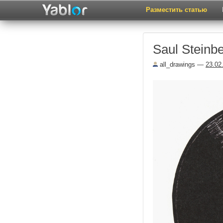
Разместить статью
Saul Steinb
all_drawings
—
23.02