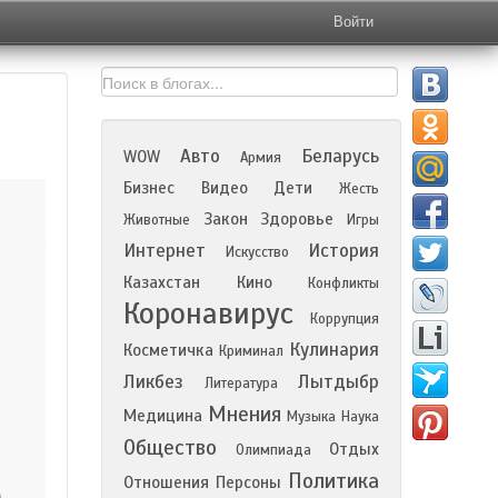
Войти
Авто
Беларусь
WOW
Армия
Бизнес
Видео
Дети
Жесть
Закон
Здоровье
Животные
Игры
Интернет
История
Искусство
Казахстан
Кино
Конфликты
Коронавирус
Коррупция
Кулинария
Косметичка
Криминал
Ликбез
Лытдыбр
Литература
Мнения
Медицина
Музыка
Наука
Общество
Отдых
Олимпиада
Политика
Отношения
Персоны