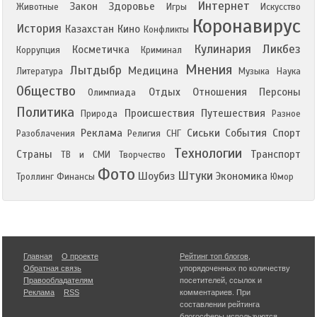
Интернет
Закон
Здоровье
Животные
Игры
Искусство
Коронавирус
История
Казахстан
Кино
Конфликты
Кулинария
Ликбез
Косметичка
Коррупция
Криминал
Мнения
Лытдыбр
Медицина
Литература
Музыка
Наука
Общество
Отдых
Отношения
Персоны
Олимпиада
Политика
Происшествия
Путешествия
Природа
Разное
Реклама
Сиськи
События
Спорт
Разоблачения
Религия
СНГ
Технологии
Страны
Транспорт
ТВ и СМИ
Творчество
Фото
Штуки
Шоубиз
Экономика
Троллинг
Финансы
Юмор
Главная
О проекте
Рейтинг топ блогов
,
Обратная связь
упорядоченных по количеству
Правообладателям
посетителей, ссылок и
Реклама
RSS
комментариев. При
составлении рейтинга
блогосферы используются