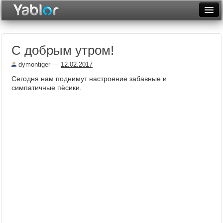
Разместить статью
Войти
С добрым утром!
Неделя
dymontiger
—
12.02.2017
Месяц
Сегодня нам поднимут настроение забавные и
симпатичные пёсики.
Рейтинги
Архив
Фототоп
Видеотоп