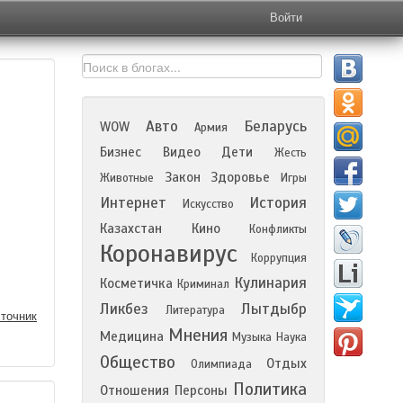
Войти
Авто
Беларусь
WOW
Армия
Бизнес
Видео
Дети
Жесть
Закон
Здоровье
Животные
Игры
Интернет
История
Искусство
Казахстан
Кино
Конфликты
Коронавирус
Коррупция
Кулинария
Косметичка
Криминал
Ликбез
Лытдыбр
Литература
точник
Мнения
Медицина
Музыка
Наука
Общество
Отдых
Олимпиада
Политика
Отношения
Персоны