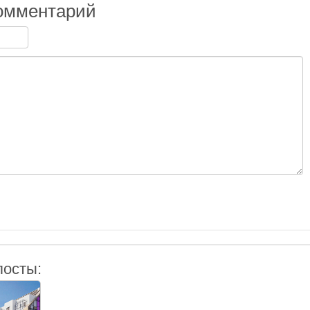
омментарий
посты: