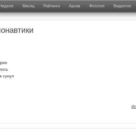
Неделя
Месяц
Рейтинги
Архив
Фототоп
Видеотоп
монавтики
арин
лось
к сунул
Ис