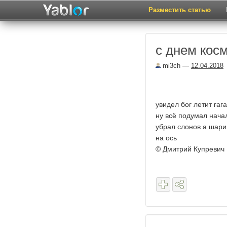
Разместить статью
с днем кос
mi3ch
—
12.04.2018
увидел бог летит гаг
ну всё подумал нача
убрал слонов а шари
на ось
© Дмитрий Купревич