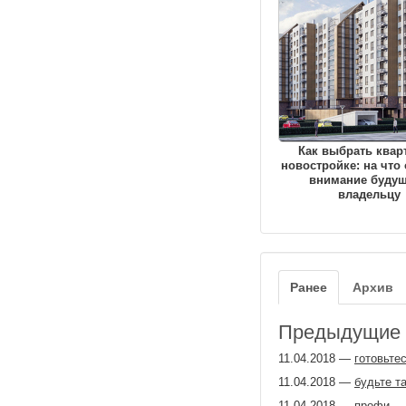
Как выбрать квар
новостройке: на что
внимание буду
владельцу
Ранее
Архив
Предыдущие з
11.04.2018
—
готовьте
11.04.2018
—
будьте т
11.04.2018
—
профи