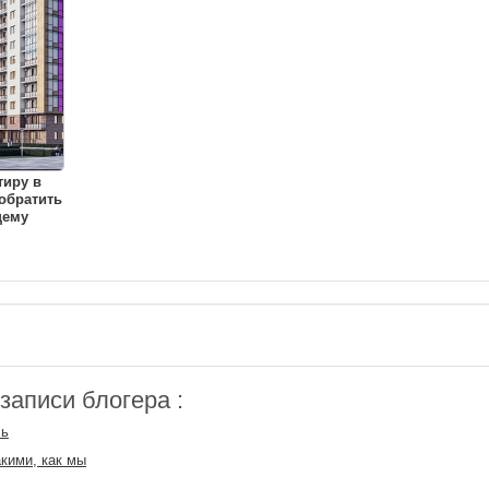
тиру в
 обратить
щему
аписи блогера :
сь
акими, как мы