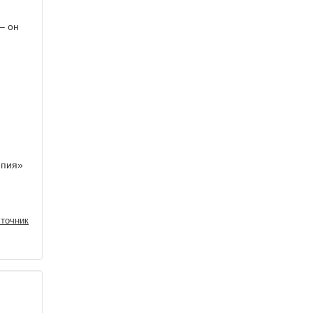
– он
мпия»
точник