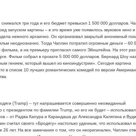
снимался три года и его бюджет превысил 1 500 000 долларов. Ч
ред запуском картины – в это время уже появилось звуковое кино и
дела немного архаично. Он организовал закрытый анонимный пок
ильм неоднозначно. Тогда Чаплин потратил огромные деньги – 60 
 фильма, а на премьеру пригласил самого Эйнштейна. На этот раз
орге. Фильм собрал в прокате 5 000 000 долларов. Бернард Шоу на
ым гением, который вышел из киноиндустрии». Сегодня картина
то в списке 10 лучших романтических комедий по версии Американ
тва.
одяги (Trаmp) – тут напрашивается совершенно неожиданный
 с президентом по фамилии Trump, но его не будет – использовал
тов – от Раджа Капура и Карандаша до Александра Калягина и Вуд
ин считал своего «Бродягу» настолько удачным, что использовал е
 26 лет. На все замечания о том, что он неоригинален, Чаплин отв