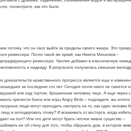
– фильмов с драками, падениями, обливаниями водой и вытаращен
сно, посмотрите, как это было
ким потому, что он смог выйти за пределы своего жанра. Это прек
ся режиссера. Почти такой же яркий, как Никита Михалков –
деградирующего режиссера. Чаплин добавил в классическую коме
, человечность и надежду. В результате получилась смешная мелод
ких доказательств нравственного прогресса является еще и измене
зошедшее за последние сто лет. Сегодня почти никто не смеется н
арушкой или над тортом, брошенным человеку лицо. А еще через с
мать прелести бокса или игры Angry Birds – подождите, вы хотите
ультурные люди могут приходить смотреть на то, как один человек б
 лицу и аплодировать этому? И вскакивать от восторга, когда избит
дает на пол? Или что дети могут брать теплое живое существо –
азбивать ее об стену для того, чтобы обрушить дом, в котором жив