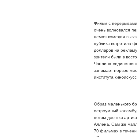
Фильм с перерывами 
очень волновался пе
немая комедия выгля
публика встретила ф
долларов на рекламу
зрители были в вост
Чаплина «единственн
занимает первое мес
института киноискусс
Образ маленького бр
остроумный каламбур
потом десятки артис
Аллена. Сам же Чапл
70 фильмах в течение