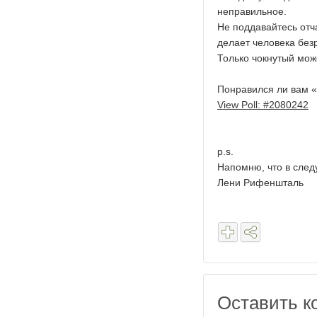
неправильное.
Не поддавайтесь отч
делает человека без
Только чокнутый мож
Понравился ли вам «
View Poll: #2080242
p.s.
Напомню, что в сле
Лени Рифеншталь
Оставить к