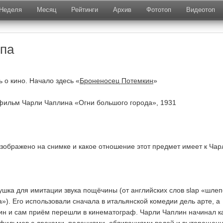
Неделя
Месяц
Рейтинги
Архив
Фототоп
Видеотоп
па
 о кино. Начало здесь «
Броненосец Потемкин
»
фильм Чарли Чаплина «Огни большого города», 1931
 изображено на снимке и какое отношение этот предмет имеет к Чар
ушка для имитации звука пощёчины (от английских слов slap «шлеп
ка»). Его использовали сначала в итальянской комедии дель арте, а
ин и сам приём перешли в кинематограф. Чарли Чаплин начинал к