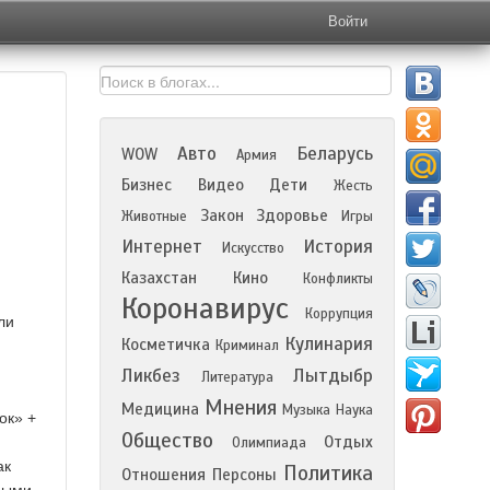
Войти
Авто
Беларусь
WOW
Армия
Бизнес
Видео
Дети
Жесть
Закон
Здоровье
Животные
Игры
Интернет
История
Искусство
Казахстан
Кино
Конфликты
Коронавирус
Коррупция
ли
Кулинария
Косметичка
Криминал
Ликбез
Лытдыбр
Литература
Мнения
Медицина
Музыка
Наука
ок» +
Общество
Отдых
Олимпиада
ак
Политика
Отношения
Персоны