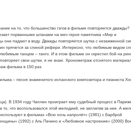
ание на то, что большинство гэгов в фильме повторяется дважды?
езает порванными штанами на меч героя памятника «Мир и
ы они падают в воду. Дважды повторяется шутка с незажженной си
лин прячется за спиной рефери. Интересно, что любимым видом сп
 любимым танцем – танго. И в этом фильме он скрестил бой на рин
 повторяет свои шутки, я не знаю. Хронометраж отснятого материа
аж фильма в 150 раз.
льма – песня знаменитого испанского композитора и пианиста Хо
ица). В 1934 году Чаплин проиграет ему судебный процесс в Париж
а то, что воспользовался этой мелодией, не заплатив за нее. А ме
 используют в фильмах «Всю ночь напролёт» (1981) с Барброй
енщины» (1992) с Аль Пачино и «Любовное настроение» (2000) Во