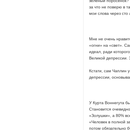
зеленый поросенок? 
за что не поверю в 
мои слова через сто 
Мне не очень нравит
«огни» на «свет». С
идеал, ради которог
Великой депрессии.
Кстати, сам Чаплин у
депрессии, основыва
У Курта Воннегута б
Становится очевидно
«Золушки», а 80% в
«Человек в полной з
потом обязательно б