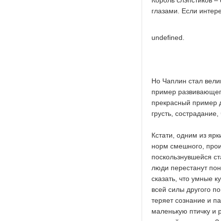
Король слэпстиков 
глазами. Если интере
undefined
.
Но Чаплин стал вели
пример развивающего
прекрасный пример 
грусть, сострадание
Кстати, одним из яр
норм смешного, прои
поскользнувшейся ст
люди перестанут пони
сказать, что умные к
всей силы другого по
теряет сознание и па
маленькую птичку и р