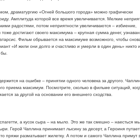
емом, драматургию «Огней большого города» можно графически
соиду. Амплитуда которой все время увеличивается. Мелкие неприя
кими радостями, потом неприятности увеличиваются – избиение,
и тоже достигают своего максимума – крупная сумма денег, узнаван
катарсис. Фильм обрывается на максимуме возможного, чтобы снов
риант «И жили они долго и счастливо и умерли в один день» никто 
 бы.
ержится на ошибке – принятии одного человека за другого. Чапли
ого приема максимум. Посмотрите, сколько в фильме ситуаций, ког
ается за другой на основании его внешнего сходства.
пагетти, а кусок сыра – на мыло. Это же так смешно – наесться м
ыри. Герой Чаплина принимает лысину за десерт, а Героиня путает
сто пряжи разматывает жилетку. А потом и самого Чаплина примут 