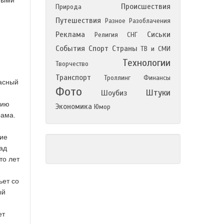
ными
Происшествия
Природа
Путешествия
Разное
Разоблачения
Реклама
Сиськи
Религия
СНГ
События
Спорт
Страны
ТВ и СМИ
Технологии
Творчество
Транспорт
Троллинг
Финансы
расный
Фото
Штуки
Шоубиз
дию
Экономика
Юмор
рама.
ние
ад
то лет
ьет со
ый
ет