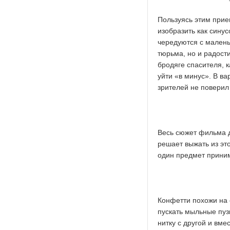
Пользуясь этим при
изобразить как сину
чередуются с малень
тюрьма, но и радост
бродяге спасителя, 
уйти «в минус». В ва
зрителей не поверил
Весь сюжет фильма д
решает выжать из эт
один предмет приним
Конфетти похожи на с
пускать мыльные пуз
нитку с другой и вме