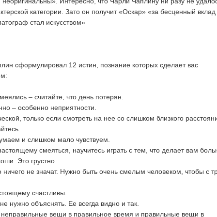
 неоригинальны». Интересно, что Чарли Чаплину ни разу не удало
ктерской категории. Зато он получит «Оскар» «за бесценный вклад 
матограф стал искусством»
лин сформулировал 12 истин, познание которых сделает вас
ом:
меялись – считайте, что день потерян.
нно – особенно неприятности.
еской, только если смотреть на нее со слишком близкого расстоян
йтесь.
умаем и слишком мало чувствуем.
астоящему смеяться, научитесь играть с тем, что делает вам боль
оши. Это грустно.
ничего не значат. Нужно быть очень смелым человеком, чтобы с т
стоящему счастливы.
 не нужно объяснять. Ее всегда видно и так.
 неправильные вещи в правильное время и правильные вещи в