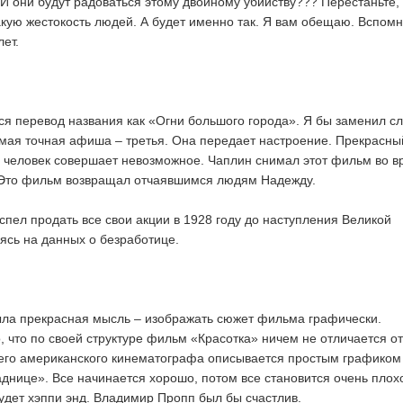
И они будут радоваться этому двойному убийству??? Перестаньте, 
такую жестокость людей. А будет именно так. Я вам обещаю. Вспом
лет.
ся перевод названия как «Огни большого города». Я бы заменил с
амая точная афиша – третья. Она передает настроение. Прекрасны
о человек совершает невозможное. Чаплин снимал этот фильм во в
 Это фильм возвращал отчаявшимся людям Надежду.
спел продать все свои акции в 1928 году до наступления Великой
ясь на данных о безработице.
ыла прекрасная мысль – изображать сюжет фильма графически.
, что по своей структуре фильм «Красотка» ничем не отличается от
сего американского кинематографа описывается простым графиком
аднице». Все начинается хорошо, потом все становится очень плохо
удет хэппи энд. Владимир Пропп был бы счастлив.