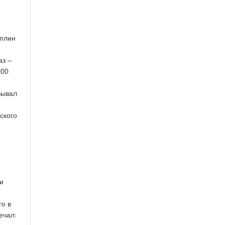
аплин
аз –
000
зывал
ского
и
и
го в
ечал: