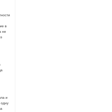
тности
ие в
а не
из
н
да
ыла и
 одну
за