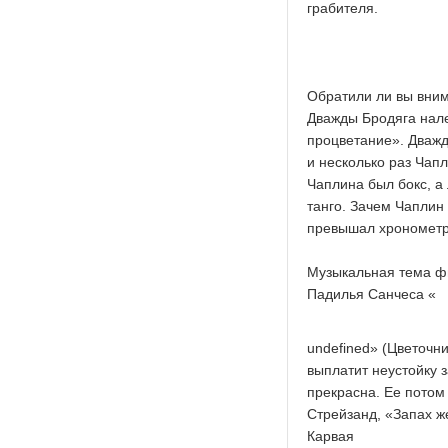
грабителя.
Обратили ли вы вним
Дважды Бродяга нал
процветание». Дважд
и несколько раз Чап
Чаплина был бокс, а
танго. Зачем Чаплин
превышал хронометр
Музыкальная тема фи
Падилья Санчеса «
undefined
» (Цветочн
выплатит неустойку з
прекрасна. Ее потом
Стрейзанд, «Запах ж
Карвая