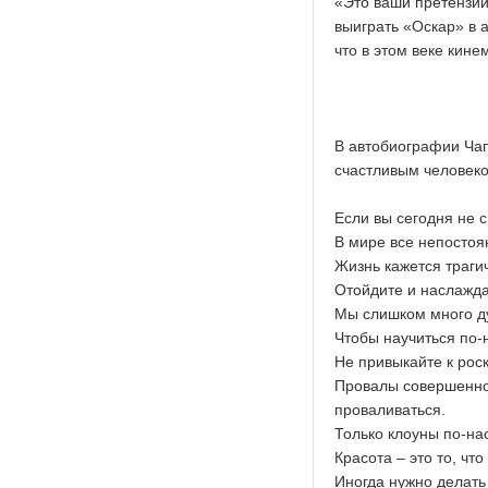
«Это ваши претензии
выиграть «Оскар» в а
что в этом веке кине
В автобиографии Чап
счастливым человек
Если вы сегодня не с
В мире все непостоя
Жизнь кажется трагич
Отойдите и наслажда
Мы слишком много д
Чтобы научиться по-н
Не привыкайте к роск
Провалы совершенно 
проваливаться.
Только клоуны по-на
Красота – это то, что
Иногда нужно делать