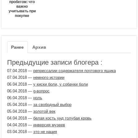
пробегом: что
важно
учитывать при
покупке
Ранее
Архив
Предыдущие записи блогера :
07.04.2018
—
репрессалии содержателя почтового ящика
07.04.2018
—
немного истории
06.04.2018
—
у киски боли, у собачки боли
06.04.2018
—
g-вопрос
06.04.2018
—
ноль
05.04.2018
—
за свободный выбор
05.04.2018
—
золотой век
04.04.2018
—
белая кость унд голубая кровь
04.04.2018
—
инверсия музеев
03.04.2018
—
это не нация