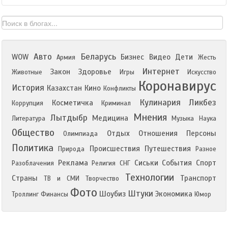
Авто
Беларусь
WOW
Бизнес
Видео
Дети
Армия
Жесть
Интернет
Закон
Здоровье
Животные
Игры
Искусство
Коронавирус
История
Казахстан
Кино
Конфликты
Кулинария
Ликбез
Косметичка
Коррупция
Криминал
Мнения
Лытдыбр
Медицина
Литература
Музыка
Наука
Общество
Отдых
Отношения
Персоны
Олимпиада
Политика
Происшествия
Путешествия
Природа
Разное
Реклама
Сиськи
События
Спорт
Разоблачения
Религия
СНГ
Технологии
Страны
Транспорт
ТВ и СМИ
Творчество
Фото
Штуки
Шоубиз
Экономика
Троллинг
Финансы
Юмор