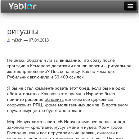
Разместить статью
Войти
ритуалы
Неделя
mi3ch
—
07.04.2018
Месяц
Рейтинги
Не знаю, обратили ли вы внимание, что сразу после
трагедии в Кемерово десятками пошли версии – ритуальное
Архив
жертвоприношение? Песах на носу. Как по команде.
Рубильник включили и
59 400
ссылок.
Фототоп
Я бы не стал комментировать этот бред, если бы не одно
Видеотоп
обстоятельство. Как раз в это время в Израиле было
принято решение
обложить
налогом все церковные
сооружения РПЦ, кроме молитвенных домов. В противном
случае имущество будет арестовано.
Мэр Иерусалима завил: «В Иерусалиме все равны перед
законом — христиане, мусульмане и иудеи. Храм гроба
Господня, как и все иерусалимские церкви, синагоги и
мечети, освобожден от муниципального налога. Никаких