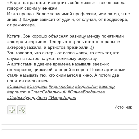
«Ради театра стоит испортить себе жизнь» - так он всегда
говорил своим ученикам.
И это правда. Более зависимой профессии, чем актер, я не
знаю..( Каждый зависит от удачи, от случая, от продюсера,
от режиссера.
Кстати, Зон хорошо объяснял разницу между понятиями
«актер» и «артист». Теперь эта грань стерта, а раньше
актеров уважали, а артистов презирали..))
Зон говорил, что актер - от слова «акт», то есть тот, кто
служит в театре, служит великому искусству.
А артистами в давние времена называли заезжих
скоморохов, циркачей, а порой и воров. Позже артистами
стали называть тех, кто снимается в кино. А потом два
понятия смешались...
#Самара
#Сызрань
#Криклюбви
#БорисЗон
#актер
#артист
#СтасСадальский
#ОльгаБогданова
#СофьяКуцерубова
#ИгорьЛарин
Источник