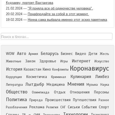
Кудзаеву, портрет Вахтангова
21.02.2024
—
"Я поняла все об одиночестве человека".
20.02.2024
—
Понаблюдайте за собой в этот момент.
19.02.2024
—
Нонна сама выбрала именно этот эскиз памятника
Авто
Беларусь
WOW
Бизнес
Видео
Дети
Армия
Жесть
Интернет
Закон
Здоровье
Животные
Игры
Искусство
Коронавирус
История
Казахстан
Кино
Конфликты
Кулинария
Ликбез
Косметичка
Коррупция
Криминал
Мнения
Лытдыбр
Медицина
Литература
Музыка
Наука
Общество
Отдых
Отношения
Персоны
Олимпиада
Политика
Происшествия
Путешествия
Природа
Разное
Реклама
Сиськи
События
Спорт
Разоблачения
Религия
СНГ
Технологии
Страны
Транспорт