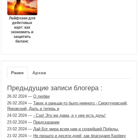
Лайфхаки для
дебетовых
карт: как
экономить и
защитить
баланс
Ранее
Архив
Предыдущие записи блогера :
26.02.2024
—
О любви
26.02.2024
—
Таких и раньше-то было немного - Смоктуновский,
Янковский, Даль а теперь и
24.02.2024
—
- Сэр! Это же дама, и у нее есть дочь!
23.02.2024
—
Предсказание
23.02.2024
—
Дай Бог мира всем нам и скорейшей Победы.
21.02.2024
—
Не прошло и десяти дней, как благодаря Казбеку