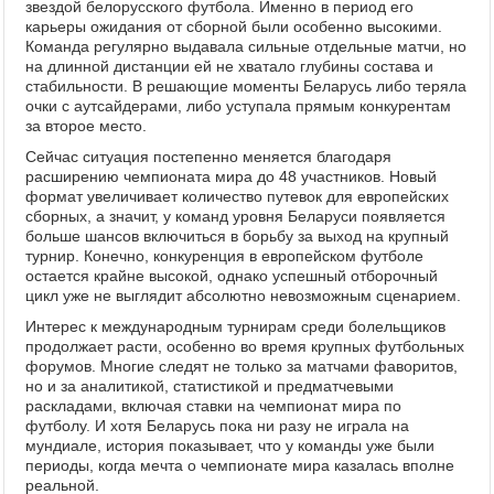
звездой белорусского футбола. Именно в период его
карьеры ожидания от сборной были особенно высокими.
Команда регулярно выдавала сильные отдельные матчи, но
на длинной дистанции ей не хватало глубины состава и
стабильности. В решающие моменты Беларусь либо теряла
очки с аутсайдерами, либо уступала прямым конкурентам
за второе место.
Сейчас ситуация постепенно меняется благодаря
расширению чемпионата мира до 48 участников. Новый
формат увеличивает количество путевок для европейских
сборных, а значит, у команд уровня Беларуси появляется
больше шансов включиться в борьбу за выход на крупный
турнир. Конечно, конкуренция в европейском футболе
остается крайне высокой, однако успешный отборочный
цикл уже не выглядит абсолютно невозможным сценарием.
Интерес к международным турнирам среди болельщиков
продолжает расти, особенно во время крупных футбольных
форумов. Многие следят не только за матчами фаворитов,
но и за аналитикой, статистикой и предматчевыми
раскладами, включая ставки на чемпионат мира по
футболу. И хотя Беларусь пока ни разу не играла на
мундиале, история показывает, что у команды уже были
периоды, когда мечта о чемпионате мира казалась вполне
реальной.