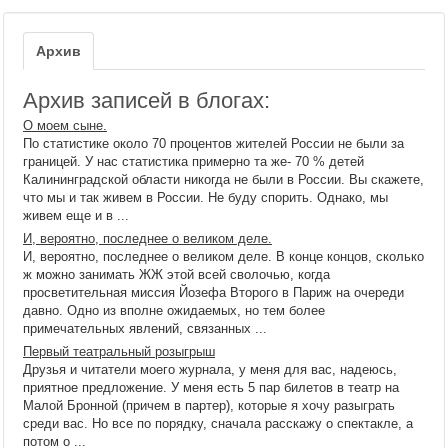
Архив
Архив записей в блогах:
О моем сыне.
По статистике около 70 процентов жителей России не были за
границей. У нас статистика примерно та же- 70 % детей
Калининградской области никогда не были в России. Вы скажете,
что мы и так живем в России. Не буду спорить. Однако, мы
живем еще и в ...
И, вероятно, последнее о великом деле.
И, вероятно, последнее о великом деле. В конце концов, сколько
ж можно занимать ЖЖ этой всей сволочью, когда
просветительная миссия Йозефа Второго в Париж на очереди
давно. Одно из вполне ожидаемых, но тем более
примечательных явлений, связанных ...
Первый театральный розыгрыш
Друзья и читатели моего журнала, у меня для вас, надеюсь,
приятное предложение. У меня есть 5 пар билетов в театр на
Малой Бронной (причем в партер), которые я хочу разыграть
среди вас. Но все по порядку, сначала расскажу о спектакле, а
потом о ...