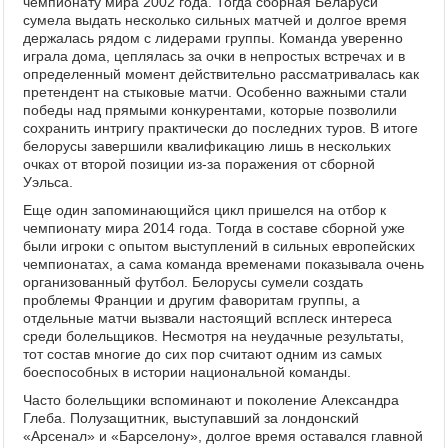
чемпионату мира 2002 года. Тогда сборная Беларуси
сумела выдать несколько сильных матчей и долгое время
держалась рядом с лидерами группы. Команда уверенно
играла дома, цеплялась за очки в непростых встречах и в
определенный момент действительно рассматривалась как
претендент на стыковые матчи. Особенно важными стали
победы над прямыми конкурентами, которые позволили
сохранить интригу практически до последних туров. В итоге
белорусы завершили квалификацию лишь в нескольких
очках от второй позиции из-за поражения от сборной
Уэльса.
Еще один запоминающийся цикл пришелся на отбор к
чемпионату мира 2014 года. Тогда в составе сборной уже
были игроки с опытом выступлений в сильных европейских
чемпионатах, а сама команда временами показывала очень
организованный футбол. Белорусы сумели создать
проблемы Франции и другим фаворитам группы, а
отдельные матчи вызвали настоящий всплеск интереса
среди болельщиков. Несмотря на неудачные результаты,
тот состав многие до сих пор считают одним из самых
боеспособных в истории национальной команды.
Часто болельщики вспоминают и поколение Александра
Глеба. Полузащитник, выступавший за лондонский
«Арсенал» и «Барселону», долгое время оставался главной