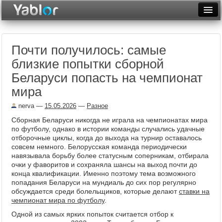
Разместить статью
Войти
Почти получилось: самые
Неделя
близкие попытки сборной
Месяц
Беларуси попасть на чемпионат
мира
Рейтинги
nerva
—
15.05.2026
—
Разное
Архив
Сборная Беларуси никогда не играла на чемпионатах мира
Фототоп
по футболу, однако в истории команды случались удачные
отборочные циклы, когда до выхода на турнир оставалось
совсем немного. Белорусская команда периодически
Видеотоп
навязывала борьбу более статусным соперникам, отбирала
очки у фаворитов и сохраняла шансы на выход почти до
конца квалификации. Именно поэтому тема возможного
попадания Беларуси на мундиаль до сих пор регулярно
обсуждается среди болельщиков, которые делают
ставки на
чемпионат мира по футболу
.
Одной из самых ярких попыток считается отбор к