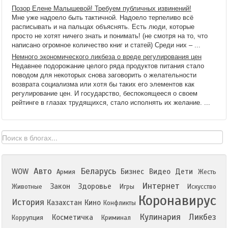
Позор Елене Малышевой! Требуем публичных извинений!
Мне уже надоело быть тактичной. Надоело терпеливо всё
расписывать и на пальцах объяснять. Есть люди, которые
просто не хотят ничего знать и понимать! (не смотря на то, что
написано огромное количество книг и статей) Среди них – ...
Немного экономического ликбеза о вреде регулирования цен
Недавнее подорожание целого ряда продуктов питания стало
поводом для некоторых снова заговорить о желательности
возврата социализма или хотя бы таких его элементов как
регулирование цен. И государство, беспокоящееся о своем
рейтинге в глазах трудящихся, стало исполнять их желание. ...
Авто
Беларусь
WOW
Бизнес
Видео
Дети
Армия
Жесть
Интернет
Закон
Здоровье
Животные
Игры
Искусство
Коронавирус
История
Казахстан
Кино
Конфликты
Кулинария
Ликбез
Косметичка
Коррупция
Криминал