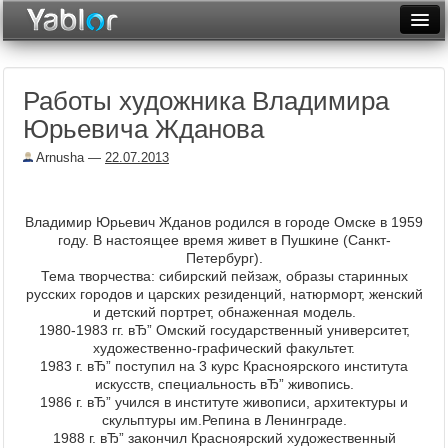
Разместить статью
Войти
Работы художника Владимира
Неделя
Юрьевича Жданова
Месяц
Arnusha
—
22.07.2013
Рейтинги
Архив
Владимир Юрьевич Жданов родился в городе Омске в 1959
году. В настоящее время живет в Пушкине (Санкт-
Петербург).
Фототоп
Тема творчества: сибирский пейзаж, образы старинных
русских городов и царских резиденций, натюрморт, женский
Видеотоп
и детский портрет, обнаженная модель.
1980-1983 гг. вЂ” Омский государственный университет,
художественно-графический факультет.
1983 г. вЂ” поступил на 3 курс Красноярского института
искусств, специальность вЂ” живопись.
1986 г. вЂ” учился в институте живописи, архитектуры и
скульптуры им.Репина в Ленинграде.
1988 г. вЂ” закончил Красноярский художественный