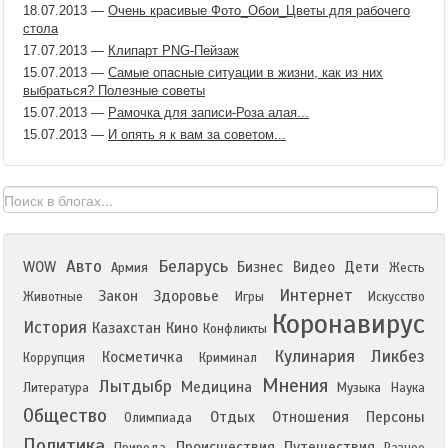
18.07.2013
—
Очень красивые Фото_Обои_Цветы для рабочего
стола
17.07.2013
—
Клипарт PNG-Пейзаж
15.07.2013
—
Самые опасные ситуации в жизни, как из них
выбраться? Полезные советы
15.07.2013
—
Рамочка для записи-Роза алая...
15.07.2013
—
И опять я к вам за советом...
Авто
Беларусь
WOW
Бизнес
Видео
Дети
Армия
Жесть
Интернет
Закон
Здоровье
Животные
Игры
Искусство
Коронавирус
История
Казахстан
Кино
Конфликты
Кулинария
Ликбез
Косметичка
Коррупция
Криминал
Мнения
Лытдыбр
Медицина
Литература
Музыка
Наука
Общество
Отдых
Отношения
Персоны
Олимпиада
Политика
Происшествия
Путешествия