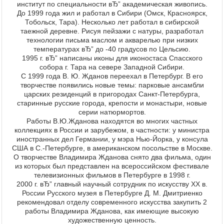
институт по специальности вЂ” академическая живопись.
До 1999 года жил и работал в Сибири (Омск, Красноярск,
Тобольск, Тара). Несколько лет работал в сибирской
таежной деревне. Рисуя пейзажи с натуры, разработал
технологии письма маслом и акварелью при низких
температурах вЂ” до -40 градусов по Цельсию.
1995 г. вЂ” написаны иконы для иконостаса Спасского
собора г. Тара на севере Западной Сибири.
С 1999 года В. Ю. Жданов переехал в Петербург. В его
творчестве появились новые темы: парковые ансамбли
царских резиденций в пригородах Санкт-Петербурга,
старинные русские города, крепости и монастыри, новые
серии натюрмортов.
Работы В.Ю.Жданова находятся во многих частных
коллекциях в России и зарубежом, в частности: у министра
иностранных дел Германии, у мэра Нью-Йорка, у консула
США в С.-Петербурге, в американском посольстве в Москве.
О творчестве Владимира Жданова снято два фильма, один
из которых был представлен на всероссийском фестивале
телевизионных фильмов в Петербурге в 1998 г.
2000 г. вЂ” главный научный сотрудник по искусству ХХ в.
России Русского музея в Петербурге Д. М. Дмитриенко
рекомендовал отделу современного искусства закупить 2
работы Владимира Жданова, как имеющие высокую
художественную ценность.