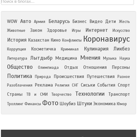
Авто
Беларусь
WOW
Бизнес
Видео
Дети
Армия
Жесть
Интернет
Закон
Здоровье
Животные
Игры
Искусство
Коронавирус
История
Казахстан
Кино
Конфликты
Кулинария
Ликбез
Косметичка
Коррупция
Криминал
Мнения
Лытдыбр
Медицина
Литература
Музыка
Наука
Общество
Отдых
Отношения
Персоны
Олимпиада
Политика
Происшествия
Путешествия
Природа
Разное
Реклама
Сиськи
События
Спорт
Разоблачения
Религия
СНГ
Технологии
Страны
Транспорт
ТВ и СМИ
Творчество
Фото
Штуки
Шоубиз
Экономика
Троллинг
Финансы
Юмор