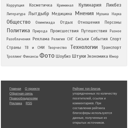
Кулинария
Ликбез
Косметичка
Коррупция
Криминал
Мнения
Лытдыбр
Медицина
Литература
Музыка
Наука
Общество
Отдых
Отношения
Персоны
Олимпиада
Политика
Происшествия
Путешествия
Природа
Разное
Реклама
Сиськи
События
Спорт
Разоблачения
Религия
СНГ
Технологии
Страны
Транспорт
ТВ и СМИ
Творчество
Фото
Штуки
Шоубиз
Экономика
Троллинг
Финансы
Юмор
Главная
О проекте
Рейтинг топ блогов
,
Обратная связь
упорядоченных по количеству
Правообладателям
посетителей, ссылок и
Реклама
RSS
комментариев. При
составлении рейтинга
блогосферы используются
данные, полученные из
открытых источников.