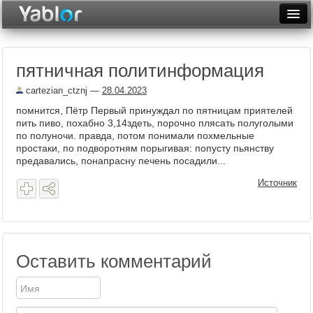
Разместить статью
Войти
пятничная политинформация
Неделя
cartezian_ctznj
—
28.04.2023
Месяц
помнится, Пётр Первый принуждал по пятницам приятелей
пить пиво, похабно 3,14здеть, порочно плясать полуголыми
Рейтинги
по полуночи. правда, потом понимали похмельные
простаки, по подворотням порыгивая: попусту пьянству
Архив
предавались, понапрасну печень посадили...
Фототоп
Источник
Видеотоп
Оставить комментарий