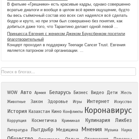
В фильме «Грешники» есть красивые кадры, однако совершенно
всратые диалоги и вообще в целом всё время ощущение, будто
бы весь съёмочный состав изо всех сил надеялся всё сделать
бодро и круто, но при этом был совершенно без понятия, как
добиться даже того, что Тарантино делает одной левой ...
Принцесса Евгения с женихом Джеком Бруксбенком посетили
благотворительный
Концерт проходил в поддержку Teenage Cancer Trust. Евгения
является патроном этой организации. ...
Авто
Беларусь
WOW
Бизнес
Видео
Дети
Армия
Жесть
Интернет
Закон
Здоровье
Животные
Игры
Искусство
Коронавирус
История
Казахстан
Кино
Конфликты
Кулинария
Ликбез
Косметичка
Коррупция
Криминал
Мнения
Лытдыбр
Медицина
Литература
Музыка
Наука
Общество
Отдых
Отношения
Персоны