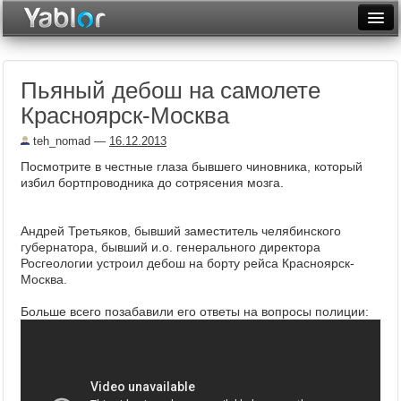
Разместить статью
Войти
Пьяный дебош на самолете
Неделя
Красноярск-Москва
Месяц
teh_nomad
—
16.12.2013
Рейтинги
Посмотрите в честные глаза бывшего чиновника, который
избил бортпроводника до сотрясения мозга.
Архив
Андрей Третьяков, бывший заместитель челябинского
Фототоп
губернатора, бывший и.о. генерального директора
Росгеологии устроил дебош на борту рейса Красноярск-
Видеотоп
Москва.
Больше всего позабавили его ответы на вопросы полиции: