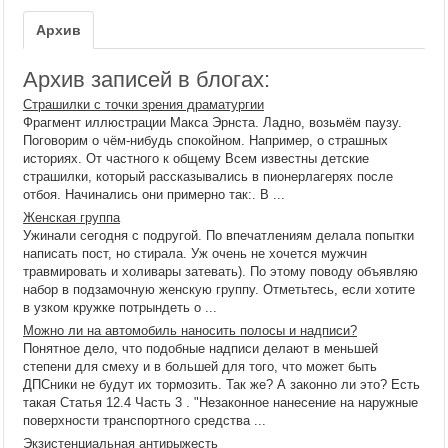
Архив
Архив записей в блогах:
Страшилки с точки зрения драматургии
Фрагмент иллюстрации Макса Эрнста. Ладно, возьмём паузу.
Поговорим о чём-нибудь спокойном. Например, о страшных
историях. От частного к общему Всем известны детские
страшилки, который рассказывались в пионерлагерях после
отбоя. Начинались они примерно так:. В ...
Женская группа
Ужинали сегодня с подругой. По впечатлениям делала попытки
написать пост, но стирала. Уж очень не хочется мужчин
травмировать и холивары затевать). По этому поводу объявляю
набор в подзамочную женскую группу. Отметьтесь, если хотите
в узком кружке потрындеть о ...
Можно ли на автомобиль наносить полосы и надписи?
Понятное дело, что подобные надписи делают в меньшей
степени для смеху и в большей для того, что может быть
ДПСники не будут их тормозить. Так же? А законно ли это? Есть
такая Статья 12.4 Часть 3 . "Незаконное нанесение на наружные
поверхности транспортного средства ...
Экзистенциальная антирыжесть