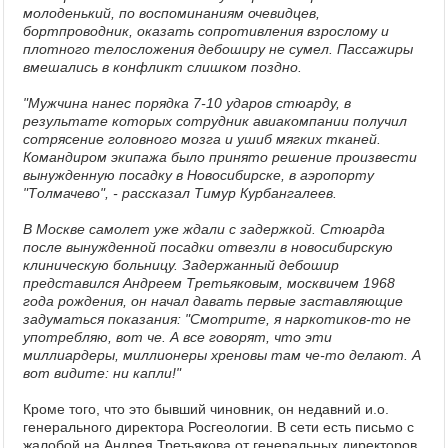
молоденький, по воспоминаниям очевидцев,
бортпроводник, оказать сопротивления взрослому и
плотного телосложения дебоширу не сумел. Пассажиры
вмешались в конфликт слишком поздно.
"Мужчина нанес порядка 7-10 ударов стюарду, в
результате которых сотрудник авиакомпании получил
сотрясение головного мозга и ушиб мягких тканей.
Командиром экипажа было принято решение произвести
вынужденную посадку в Новосибирске, в аэропорту
"Толмачево", - рассказал Тимур Курбангалеев.
В Москве самолет уже ждали с задержкой. Стюарда
после вынужденной посадки отвезли в новосибирскую
клиническую больницу. Задержанный дебошир
представился Андреем Третьяковым, москвичем 1968
года рождения, он начал давать первые заставляющие
задуматься показания: "Смотрите, я наркотиков-то не
употребляю, вот че. А все говорят, что эти
миллиардеры, миллионеры хреновы там че-то делают. А
вот видите: ни капли!"
Кроме того, что это бывший чиновник, он недавний и.о.
генерального директора Росгеологии. В сети есть письмо с
жалобой на Андрея Третьякова от генеральных директоров