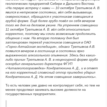
геологических предприятий Сибири и Дальнего Востока:
«На первую встречу с нами — 10 октября Третьяков А. В.
явился в нетрезвом состоянии, вёл себя вызывающе,
сквернословил, обращался к участникам совещания в
грубой форме. Ещё более грубо повёл он себя вечером
того же дня на деловом ужине. На утреннем совещании
11 октября Третьяков А. В. вёл себя относительно
корректно, поэтому мы сочли возможным продолжить
общение с ним. На вторую половину дня был
запланирован переезд участников совещания в ОАО
«Горно-Алтайская экспедиция», однако Третьяков А.В.
появился вечером в гостинице в состоянии ярко
выраженного алкогольного опьянения. Здесь без каких-
либо причин Третьяков А. В. в нецензурной форме грубо
оскорбил генерального директора ФГУП
«Читагеологоразведка» Кондратюкина А. Д., и в ответ
на его корректный словесный отпор прилюдно ударил
Кондратюкина А. Д. На этом совещание завершилось».
То есть человек уже давно не контролирует себя, но тем не
менее продолжал занимать высокие должности на
государственных предприятиях.