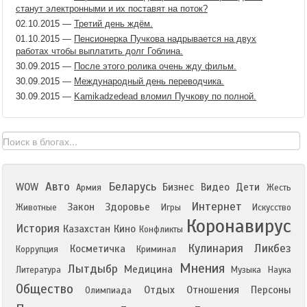
станут электронными и их поставят на поток?
02.10.2015
—
Третий день ждём.
01.10.2015
—
Пенсионерка Пучкова надрывается на двух
работах чтобы выплатить долг Гоблина.
30.09.2015
—
После этого ролика очень жду фильм.
30.09.2015
—
Международный день переводчика.
30.09.2015
—
Kamikadzedead вломил Пучкову по полной.
Авто
Беларусь
WOW
Бизнес
Видео
Дети
Армия
Жесть
Интернет
Закон
Здоровье
Животные
Игры
Искусство
Коронавирус
История
Казахстан
Кино
Конфликты
Кулинария
Ликбез
Косметичка
Коррупция
Криминал
Мнения
Лытдыбр
Медицина
Литература
Музыка
Наука
Общество
Отдых
Отношения
Персоны
Олимпиада