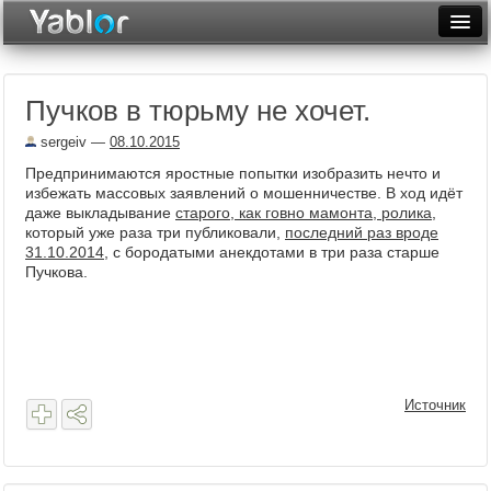
Разместить статью
Войти
Пучков в тюрьму не хочет.
Неделя
sergeiv
—
08.10.2015
Месяц
Предпринимаются яростные попытки изобразить нечто и
избежать массовых заявлений о мошенничестве. В ход идёт
Рейтинги
даже выкладывание
старого, как говно мамонта, ролика
,
который уже раза три публиковали,
последний раз вроде
Архив
31.10.2014
, с бородатыми анекдотами в три раза старше
Пучкова.
Фототоп
Видеотоп
Источник